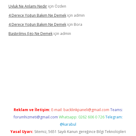
Uyluk Ne Anlamı Nedir
için
Özden
4 Derece Yoğun Bakım Ne Demek
için
admin
4 Derece Yoğun Bakım Ne Demek
için
Bora
Bastırılmış Ego Ne Demek
için
admin
ncel giriş
Reklam ve İletişim:
E-mail:
backlinkpaneli@gmail.com
Teams:
forumhizmeti@gmail.com
Whatsapp: 0262 606 0 726
Telegram:
@karabul
Yasal Uyarı:
Sitemiz, 5651 Sayılı Kanun gereğince Bilgi Teknolojileri