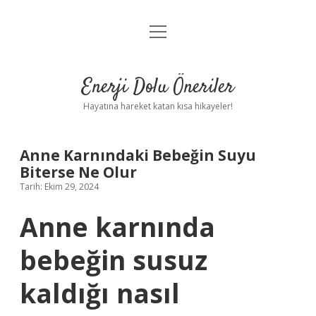
menüyü
Anasayfa
aç
Gizlilik Politikası
Enerji Dolu Öneriler
Yasal Uyarı
Hayatına hareket katan kısa hikayeler!
Hakkımızda
Anne Karnındaki Bebeğin Suyu
Biterse Ne Olur
Tarih: Ekim 29, 2024
Anne karnında
bebeğin susuz
kaldığı nasıl