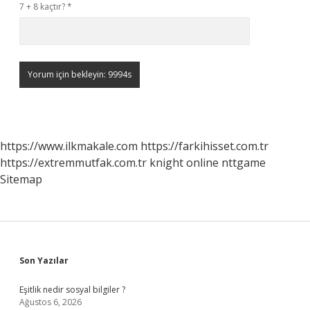
7 + 8 kaçtır?
*
https://www.ilkmakale.com
https://farkihisset.com.tr
https://extremmutfak.com.tr
knight online
nttgame
Sitemap
Sidebar
Son Yazılar
Eşitlik nedir sosyal bilgiler ?
Ağustos 6, 2026