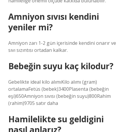
hamileliğe önemli ölçüde katkıda bulunabilir.
Amniyon sıvısı kendini
yeniler mi?
Amniyon zarı 1-2 gün içerisinde kendini onarır ve
sıvı sızıntısı ortadan kalkar.
Bebeğin suyu kaç kilodur?
Gebelikte ideal kilo alımıKilo alımı (gram)
ortalamaFetüs (bebek)3400Plasenta (bebeğin
eşi)650Amniyon sıvısı (bebeğin suyu)800Rahim
(rahim)9705 satır daha
Hamilelikte su geldigini
nasıl anlarız?