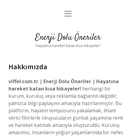
menüyü
Anasayfa
aç
Gizlilik Politikası
Enerji Dolu Öneriler
Yasal Uyarı
Hayatına hareket katan kısa hikayeler!
Hakkımızda
Hakkımızda
viffel.com.tr | Enerji Dolu Öneriler | Hayatına
hareket katan kısa hikayeler!
herhangi bir
kurum, kuruluş veya reklamla bağlantılı değildir;
yalnızca bilgi paylaşımı amacıyla hazırlanmıştır. Bu
platform, hayatın temposunu yakalamak, ilham
verici fikirlerle okuyucuların günlük yaşamına renk
ve hareket katmak amacıyla oluşturuldu. Kuruluş
amacımız, insanların yoğun yaşamlarında bir nefes