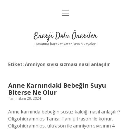
menüyü
Anasayfa
aç
Gizlilik Politikası
Enerji Dolu Öneriler
Yasal Uyarı
Hayatına hareket katan kısa hikayeler!
Hakkımızda
Etiket:
Amniyon sıvısı sızması nasıl anlaşılır
Anne Karnındaki Bebeğin Suyu
Biterse Ne Olur
Tarih: Ekim 29, 2024
Anne karnında bebeğin susuz kaldığı nasıl anlaşılır?
Oligohidramnios Tanısı: Tanı ultrason ile konur.
Oligohidramnios, ultrason ile amniyon sıvısının 4