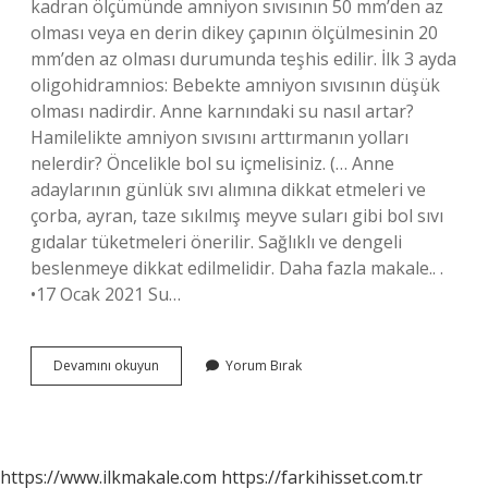
kadran ölçümünde amniyon sıvısının 50 mm’den az
olması veya en derin dikey çapının ölçülmesinin 20
mm’den az olması durumunda teşhis edilir. İlk 3 ayda
oligohidramnios: Bebekte amniyon sıvısının düşük
olması nadirdir. Anne karnındaki su nasıl artar?
Hamilelikte amniyon sıvısını arttırmanın yolları
nelerdir? Öncelikle bol su içmelisiniz. (… Anne
adaylarının günlük sıvı alımına dikkat etmeleri ve
çorba, ayran, taze sıkılmış meyve suları gibi bol sıvı
gıdalar tüketmeleri önerilir. Sağlıklı ve dengeli
beslenmeye dikkat edilmelidir. Daha fazla makale.. .
•17 Ocak 2021 Su…
Anne
Devamını okuyun
Yorum Bırak
Karnındaki
Bebeğin
Suyu
Biterse
Ne
https://www.ilkmakale.com
https://farkihisset.com.tr
Olur