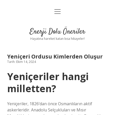
menüyü
Anasayfa
aç
Gizlilik Politikası
Enerji Dolu Öneriler
Yasal Uyarı
Hayatına hareket katan kısa hikayeler!
Hakkımızda
Yeniçeri Ordusu Kimlerden Oluşur
Tarih: Ekim 14, 2024
Yeniçeriler hangi
milletten?
Yeniçeriler, 1826’dan önce Osmanlıların aktif
askerleridir. Anadolu Selçukluları ve Mısır