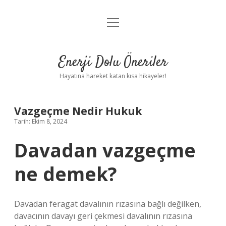
menüyü
Anasayfa
aç
Gizlilik Politikası
Enerji Dolu Öneriler
Yasal Uyarı
Hayatına hareket katan kısa hikayeler!
Hakkımızda
Vazgeçme Nedir Hukuk
Tarih: Ekim 8, 2024
Davadan vazgeçme
ne demek?
Davadan feragat davalının rızasına bağlı değilken,
davacının davayı geri çekmesi davalının rızasına