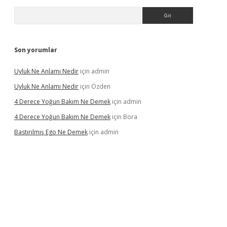
Arama
Son yorumlar
Uyluk Ne Anlamı Nedir
için
admin
Uyluk Ne Anlamı Nedir
için
Özden
4 Derece Yoğun Bakım Ne Demek
için
admin
4 Derece Yoğun Bakım Ne Demek
için
Bora
Bastırılmış Ego Ne Demek
için
admin
l giriş