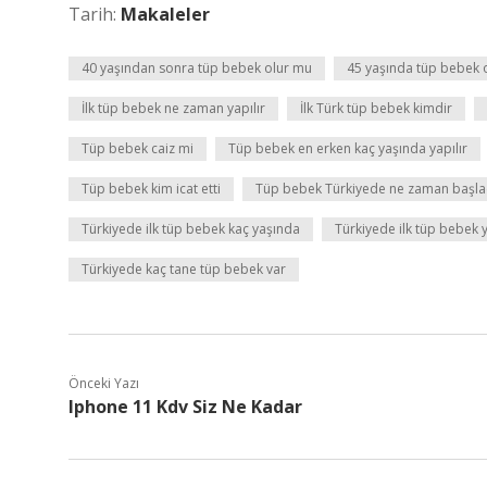
Tarih:
Makaleler
40 yaşından sonra tüp bebek olur mu
45 yaşında tüp bebek 
İlk tüp bebek ne zaman yapılır
İlk Türk tüp bebek kimdir
Tüp bebek caiz mi
Tüp bebek en erken kaç yaşında yapılır
Tüp bebek kim icat etti
Tüp bebek Türkiyede ne zaman başla
Türkiyede ilk tüp bebek kaç yaşında
Türkiyede ilk tüp bebek
Türkiyede kaç tane tüp bebek var
Önceki Yazı
Iphone 11 Kdv Siz Ne Kadar