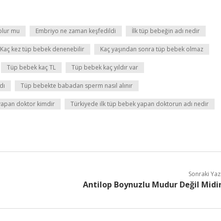
olur mu
Embriyo ne zaman keşfedildi
İlk tüp bebeğin adı nedir
Kaç kez tüp bebek denenebilir
Kaç yaşından sonra tüp bebek olmaz
Tüp bebek kaç TL
Tüp bebek kaç yıldır var
dı
Tüp bebekte babadan sperm nasıl alınır
 yapan doktor kimdir
Türkiyede ilk tüp bebek yapan doktorun adı nedir
Sonraki Yaz
Antilop Boynuzlu Mudur Değil Midi