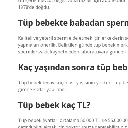
Bu içerik mevcut değil. Daha fazlası için abone o
1978’de doğdu.
Tüp bebekte babadan sperm 
Kaliteli ve yeterli sperm elde etmek için erkeklerin
yapmaları önerilir. Belirtilen günde tüp bebek mer
spermler vakit kaybetmeden laboratuvara gönderili
Kaç yaşından sonra tüp be
Tüp bebek tedavisi için üst yaş sınırı yoktur. Tüp
girene kadar yapılabilir.
Tüp bebek kaç TL?
Tüp bebek fiyatları ortalama 50.000 TL ile 55.000.0
detaylı bilgi almak için doktorunuza danışabilirsiniz.