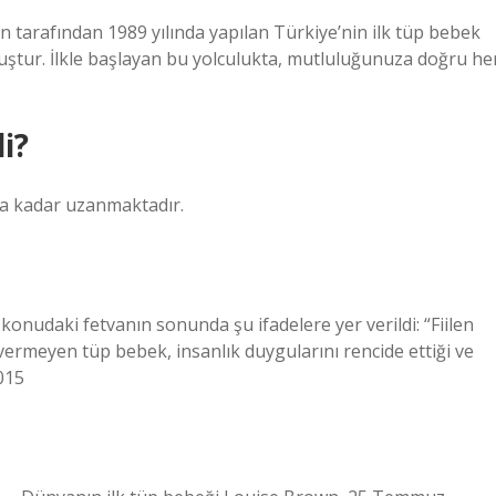
 tarafından 1989 yılında yapılan Türkiye’nin ilk tüp bebek
uştur. İlkle başlayan bu yolculukta, mutluluğunuza doğru he
i?
ıla kadar uzanmaktadır.
 konudaki fetvanın sonunda şu ifadelere yer verildi: “Fiilen
vermeyen tüp bebek, insanlık duygularını rencide ettiği ve
2015