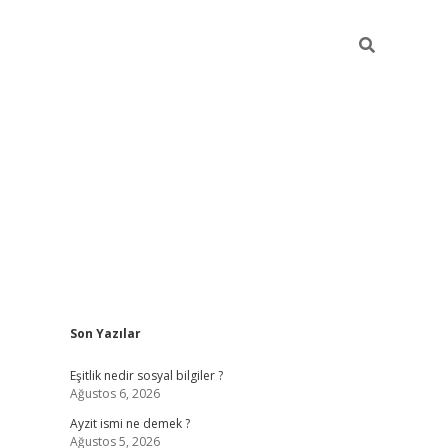
Sidebar
Son Yazılar
piabella günce
Eşitlik nedir sosyal bilgiler ?
Ağustos 6, 2026
Ayzit ismi ne demek ?
Ağustos 5, 2026