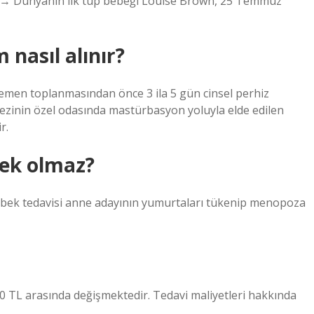
lun → Dünyanın ilk tüp bebeği Louise Brown, 25 Temmuz
nasıl alınır?
 semen toplanmasından önce 3 ila 5 gün cinsel perhiz
kezinin özel odasında mastürbasyon yoluyla elde edilen
r.
bek olmaz?
 bebek tedavisi anne adayının yumurtaları tükenip menopoza
00 TL arasında değişmektedir. Tedavi maliyetleri hakkında