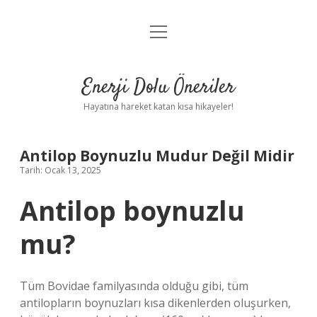
menüyü
Anasayfa
aç
Gizlilik Politikası
Enerji Dolu Öneriler
Yasal Uyarı
Hayatına hareket katan kısa hikayeler!
Hakkımızda
Antilop Boynuzlu Mudur Değil Midir
Tarih: Ocak 13, 2025
Antilop boynuzlu
mu?
Tüm Bovidae familyasında olduğu gibi, tüm
antilopların boynuzları kısa dikenlerden oluşurken,