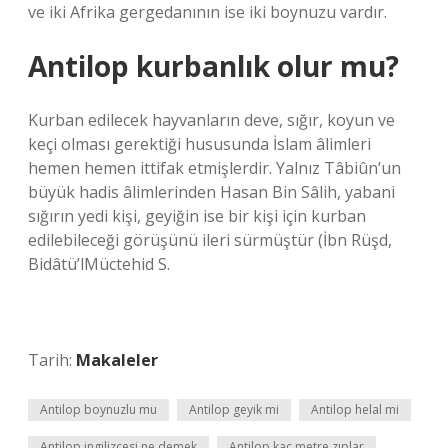
ve iki Afrika gergedanının ise iki boynuzu vardır.
Antilop kurbanlık olur mu?
Kurban edilecek hayvanların deve, sığır, koyun ve
keçi olması gerektiği hususunda İslam âlimleri
hemen hemen ittifak etmişlerdir. Yalnız Tâbiûn’un
büyük hadis âlimlerinden Hasan Bin Sâlih, yabani
sığırın yedi kişi, geyiğin ise bir kişi için kurban
edilebileceği görüşünü ileri sürmüştür (İbn Rüşd,
Bidâtü’lMüctehid S.
Tarih:
Makaleler
Antilop boynuzlu mu
Antilop geyik mi
Antilop helal mi
Antilop ingilizcesi ne demek
Antilop kaç metre zıplar