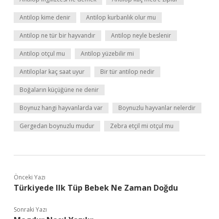
Antilop kime denir
Antilop kurbanlık olur mu
Antilop ne tür bir hayvandır
Antilop neyle beslenir
Antilop otçul mu
Antilop yüzebilir mi
Antiloplar kaç saat uyur
Bir tür antilop nedir
Boğaların küçüğüne ne denir
Boynuz hangi hayvanlarda var
Boynuzlu hayvanlar nelerdir
Gergedan boynuzlu mudur
Zebra etçil mi otçul mu
Önceki Yazı
Türkiyede Ilk Tüp Bebek Ne Zaman Doğdu
Sonraki Yazı