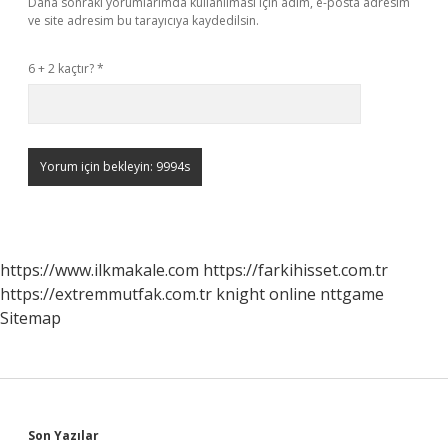
Daha sonraki yorumlarımda kullanılması için adım, e-posta adresim
ve site adresim bu tarayıcıya kaydedilsin.
6 + 2 kaçtır?
*
https://www.ilkmakale.com
https://farkihisset.com.tr
https://extremmutfak.com.tr
knight online
nttgame
Sitemap
Son Yazılar