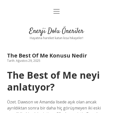
menüyü
Anasayfa
aç
Gizlilik Politikası
Enerji Dolu Öneriler
Yasal Uyarı
Hayatına hareket katan kısa hikayeler!
Hakkımızda
The Best Of Me Konusu Nedir
Tarih: Ağustos 29, 2025
The Best of Me neyi
anlatıyor?
Özet. Dawson ve Amanda lisede aşık olan ancak
ayrıldıktan sonra bir daha hiç görüşmeyen iki eski