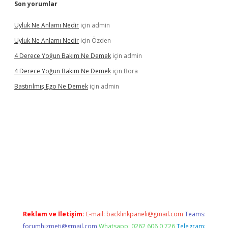
Son yorumlar
Uyluk Ne Anlamı Nedir
için
admin
Uyluk Ne Anlamı Nedir
için
Özden
4 Derece Yoğun Bakım Ne Demek
için
admin
4 Derece Yoğun Bakım Ne Demek
için
Bora
Bastırılmış Ego Ne Demek
için
admin
a güncel giriş
Reklam ve İletişim:
E-mail:
backlinkpaneli@gmail.com
Teams:
forumhizmeti@gmail.com
Whatsapp: 0262 606 0 726
Telegram: