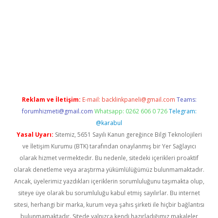
üncel giriş
Reklam ve İletişim:
E-mail:
backlinkpaneli@gmail.com
Teams:
forumhizmeti@gmail.com
Whatsapp: 0262 606 0 726
Telegram:
@karabul
Yasal Uyarı:
Sitemiz, 5651 Sayılı Kanun gereğince Bilgi Teknolojileri
ve İletişim Kurumu (BTK) tarafından onaylanmış bir Yer Sağlayıcı
olarak hizmet vermektedir. Bu nedenle, sitedeki içerikleri proaktif
olarak denetleme veya araştırma yükümlülüğümüz bulunmamaktadır.
Ancak, üyelerimiz yazdıkları içeriklerin sorumluluğunu taşımakta olup,
siteye üye olarak bu sorumluluğu kabul etmiş sayılırlar. Bu internet
sitesi, herhangi bir marka, kurum veya şahıs şirketi ile hiçbir bağlantısı
bulunmamaktadır. Sitede yalnızca kendi hazırladığımız makaleler