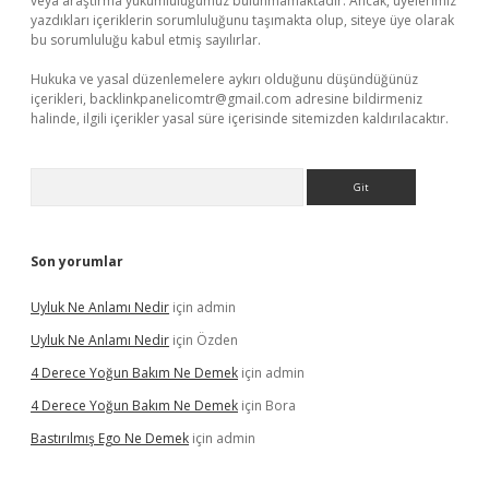
veya araştırma yükümlülüğümüz bulunmamaktadır. Ancak, üyelerimiz
yazdıkları içeriklerin sorumluluğunu taşımakta olup, siteye üye olarak
bu sorumluluğu kabul etmiş sayılırlar.
Hukuka ve yasal düzenlemelere aykırı olduğunu düşündüğünüz
içerikleri,
backlinkpanelicomtr@gmail.com
adresine bildirmeniz
halinde, ilgili içerikler yasal süre içerisinde sitemizden kaldırılacaktır.
Arama
Son yorumlar
Uyluk Ne Anlamı Nedir
için
admin
Uyluk Ne Anlamı Nedir
için
Özden
4 Derece Yoğun Bakım Ne Demek
için
admin
4 Derece Yoğun Bakım Ne Demek
için
Bora
Bastırılmış Ego Ne Demek
için
admin