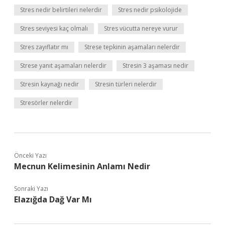
Stres nedir belirtileri nelerdir
Stres nedir psikolojide
Stres seviyesi kaç olmalı
Stres vücutta nereye vurur
Stres zayıflatır mı
Strese tepkinin aşamaları nelerdir
Strese yanıt aşamaları nelerdir
Stresin 3 aşaması nedir
Stresin kaynağı nedir
Stresin türleri nelerdir
Stresörler nelerdir
Önceki Yazı
Mecnun Kelimesinin Anlamı Nedir
Sonraki Yazı
Elazığda Dağ Var Mı