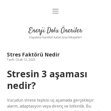
menüyü
Anasayfa
aç
Gizlilik Politikası
Enerji Dolu Öneriler
Yasal Uyarı
Hayatına hareket katan kısa hikayeler!
Hakkımızda
Stres Faktörü Nedir
Tarih: Ocak 12, 2025
Stresin 3 aşaması
nedir?
Vücudun strese tepkisi üç aşamada gerçekleşir:
alarm, adaptasyon veya direnç ve bitkinlik. Bu