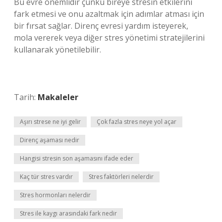
Bu evre önemlidir çünkü bireye stresin etkilerini
fark etmesi ve onu azaltmak için adımlar atması için
bir fırsat sağlar. Direnç evresi yardım isteyerek,
mola vererek veya diğer stres yönetimi stratejilerini
kullanarak yönetilebilir.
Tarih:
Makaleler
Aşırı strese ne iyi gelir
Çok fazla stres neye yol açar
Direnç aşaması nedir
Hangisi stresin son aşamasını ifade eder
Kaç tür stres vardır
Stres faktörleri nelerdir
Stres hormonları nelerdir
Stres ile kaygı arasındaki fark nedir