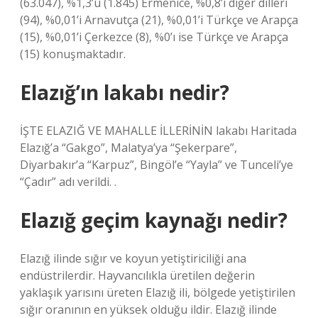
(63.047), %1,3’ü (1.845) Ermenice, %0,8’i diğer dilleri
(94), %0,01’i Arnavutça (21), %0,01’i Türkçe ve Arapça
(15), %0,01’i Çerkezce (8), %0’ı ise Türkçe ve Arapça
(15) konuşmaktadır.
Elazığ’ın lakabı nedir?
İŞTE ELAZIĞ VE MAHALLE İLLERİNİN lakabı Haritada
Elazığ’a “Gakgo”, Malatya’ya “Şekerpare”,
Diyarbakır’a “Karpuz”, Bingöl’e “Yayla” ve Tunceli’ye
“Çadır” adı verildi. .
Elazığ geçim kaynağı nedir?
Elazığ ilinde sığır ve koyun yetiştiriciliği ana
endüstrilerdir. Hayvancılıkla üretilen değerin
yaklaşık yarısını üreten Elazığ ili, bölgede yetiştirilen
sığır oranının en yüksek olduğu ildir. Elazığ ilinde