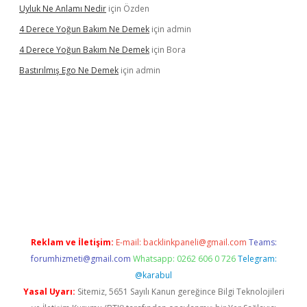
Uyluk Ne Anlamı Nedir
için
Özden
4 Derece Yoğun Bakım Ne Demek
için
admin
4 Derece Yoğun Bakım Ne Demek
için
Bora
Bastırılmış Ego Ne Demek
için
admin
 güncel giriş
Reklam ve İletişim:
E-mail:
backlinkpaneli@gmail.com
Teams:
forumhizmeti@gmail.com
Whatsapp: 0262 606 0 726
Telegram:
@karabul
Yasal Uyarı:
Sitemiz, 5651 Sayılı Kanun gereğince Bilgi Teknolojileri