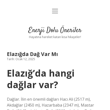
menüyü
Anasayfa
aç
Gizlilik Politikası
Enerji Dolu Öneriler
Yasal Uyarı
Hayatına hareket katan kısa hikayeler!
Hakkımızda
Elazığda Dağ Var Mı
Tarih: Ocak 12, 2025
Elazığ’da hangi
dağlar var?
Dağlar. İlin en önemli dağları Hacı Ali (2517 m),
Akdağlar (2450 m), Hazarbaba (2347 m), Mastar