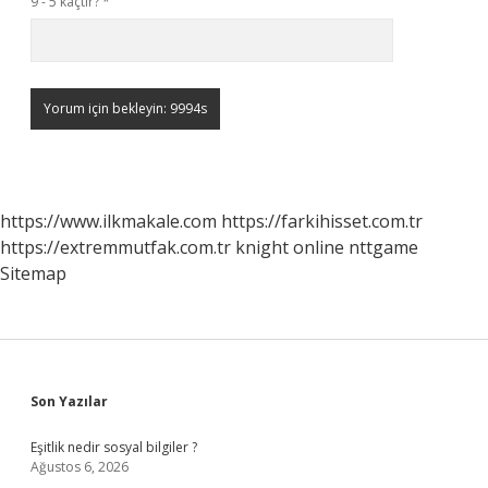
9 - 5 kaçtır?
*
https://www.ilkmakale.com
https://farkihisset.com.tr
https://extremmutfak.com.tr
knight online
nttgame
Sitemap
Sidebar
Son Yazılar
Eşitlik nedir sosyal bilgiler ?
Ağustos 6, 2026