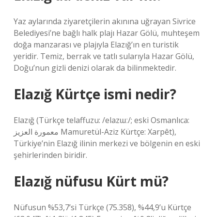
Yaz aylarında ziyaretçilerin akınına uğrayan Sivrice
Belediyesi’ne bağlı halk plajı Hazar Gölü, muhteşem
doğa manzarası ve plajıyla Elazığ’ın en turistik
yeridir. Temiz, berrak ve tatlı sularıyla Hazar Gölü,
Doğu’nun gizli denizi olarak da bilinmektedir.
Elazığ Kürtçe ismi nedir?
Elazığ (Türkçe telaffuzu: /elazɯː/; eski Osmanlıca:
معمورة العزيز Mamuretül-Aziz Kürtçe: Xarpêt),
Türkiye’nin Elazığ ilinin merkezi ve bölgenin en eski
şehirlerinden biridir.
Elazığ nüfusu Kürt mü?
Nüfusun %53,7’si Türkçe (75.358), %44,9’u Kürtçe