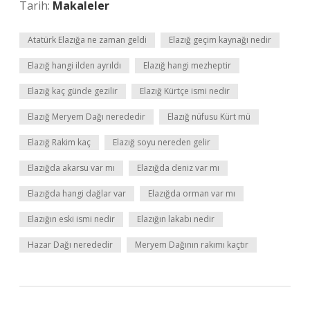
Tarih:
Makaleler
Atatürk Elazığa ne zaman geldi
Elazığ geçim kaynağı nedir
Elazığ hangi ilden ayrıldı
Elazığ hangi mezheptir
Elazığ kaç günde gezilir
Elazığ Kürtçe ismi nedir
Elazığ Meryem Dağı nerededir
Elazığ nüfusu Kürt mü
Elazığ Rakim kaç
Elazığ soyu nereden gelir
Elazığda akarsu var mı
Elazığda deniz var mı
Elazığda hangi dağlar var
Elazığda orman var mı
Elazığın eski ismi nedir
Elazığın lakabı nedir
Hazar Dağı nerededir
Meryem Dağının rakımı kaçtır