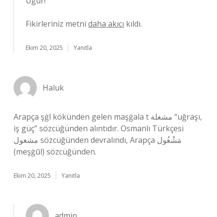
Uğur!
Fikirleriniz metni
daha akıcı
kıldı.
Ekim 20, 2025
Yanıtla
Haluk
Arapça şġl kökünden gelen maşġala t مشغلة “uğraşı,
iş güç” sözcüğünden alıntıdır. Osmanlı Türkçesi
مشغول‎ sözcüğünden devralındı, Arapça مَشْغُول‎
(meşġūl) sözcüğünden.
Ekim 20, 2025
Yanıtla
admin