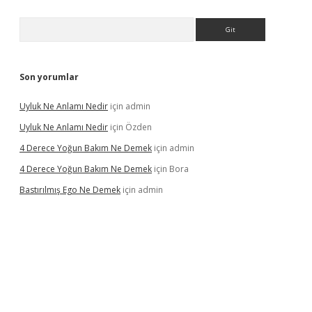
Arama
Son yorumlar
Uyluk Ne Anlamı Nedir
için
admin
Uyluk Ne Anlamı Nedir
için
Özden
4 Derece Yoğun Bakım Ne Demek
için
admin
4 Derece Yoğun Bakım Ne Demek
için
Bora
Bastırılmış Ego Ne Demek
için
admin
üncel giriş