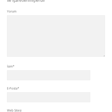
ile işaretlenmişlerdir
Yorum
İsim*
E-Posta*
Web Sitesi