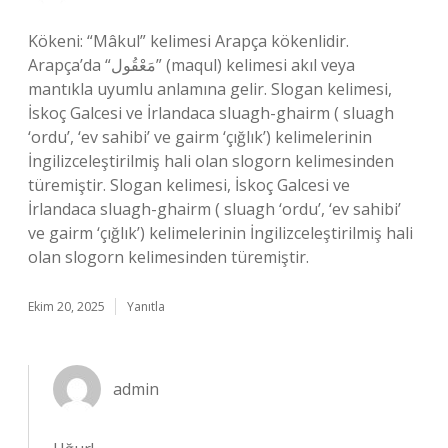
Kökeni: “Mâkul” kelimesi Arapça kökenlidir.
Arapça’da “مَعْقُول” (maqul) kelimesi akıl veya
mantıkla uyumlu anlamına gelir. Slogan kelimesi,
İskoç Galcesi ve İrlandaca sluagh-ghairm ( sluagh
‘ordu’, ‘ev sahibi’ ve gairm ‘çığlık’) kelimelerinin
İngilizceleştirilmiş hali olan slogorn kelimesinden
türemiştir. Slogan kelimesi, İskoç Galcesi ve
İrlandaca sluagh-ghairm ( sluagh ‘ordu’, ‘ev sahibi’
ve gairm ‘çığlık’) kelimelerinin İngilizceleştirilmiş hali
olan slogorn kelimesinden türemiştir.
Ekim 20, 2025
Yanıtla
admin