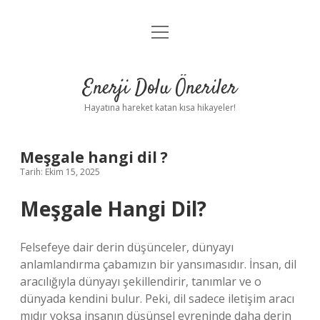
menüyü
Anasayfa
aç
Gizlilik Politikası
Enerji Dolu Öneriler
Yasal Uyarı
Hayatına hareket katan kısa hikayeler!
Hakkımızda
Meşgale hangi dil ?
Tarih: Ekim 15, 2025
Meşgale Hangi Dil?
Felsefeye dair derin düşünceler, dünyayı
anlamlandırma çabamızın bir yansımasıdır. İnsan, dil
aracılığıyla dünyayı şekillendirir, tanımlar ve o
dünyada kendini bulur. Peki, dil sadece iletişim aracı
mıdır yoksa insanın düşünsel evreninde daha derin