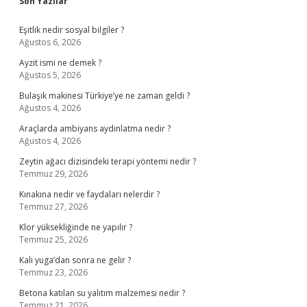
Sidebar
Son Yazılar
Eşitlik nedir sosyal bilgiler ?
Ağustos 6, 2026
Ayzit ismi ne demek ?
Ağustos 5, 2026
Bulaşık makinesi Türkiye’ye ne zaman geldi ?
Ağustos 4, 2026
Araçlarda ambiyans aydınlatma nedir ?
Ağustos 4, 2026
Zeytin ağacı dizisindeki terapi yöntemi nedir ?
Temmuz 29, 2026
Kınakına nedir ve faydaları nelerdir ?
Temmuz 27, 2026
Klor yüksekliğinde ne yapılır ?
Temmuz 25, 2026
Kali yuga’dan sonra ne gelir ?
Temmuz 23, 2026
Betona katılan su yalıtım malzemesi nedir ?
Temmuz 21, 2026