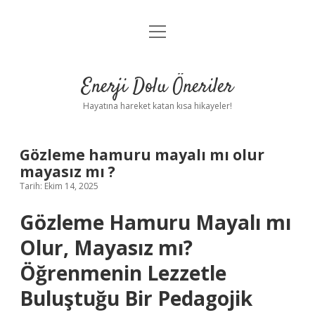
menüyü
Anasayfa
aç
Gizlilik Politikası
Enerji Dolu Öneriler
Yasal Uyarı
Hayatına hareket katan kısa hikayeler!
Hakkımızda
Gözleme hamuru mayalı mı olur
mayasız mı ?
Tarih: Ekim 14, 2025
Gözleme Hamuru Mayalı mı
Olur, Mayasız mı?
Öğrenmenin Lezzetle
Buluştuğu Bir Pedagojik