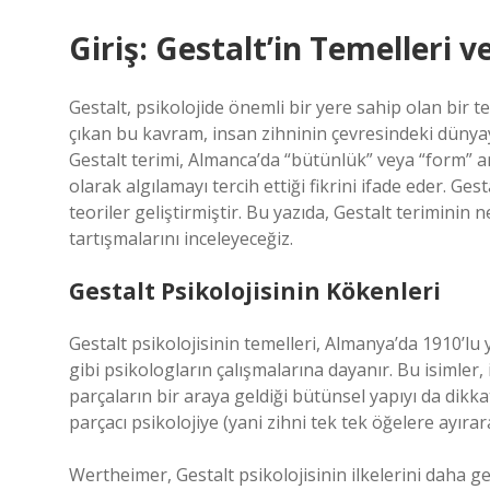
Giriş: Gestalt’in Temelleri v
Gestalt, psikolojide önemli bir yere sahip olan bir t
çıkan bu kavram, insan zihninin çevresindeki dünyayı
Gestalt terimi, Almanca’da “bütünlük” veya “form” an
olarak algılamayı tercih ettiği fikrini ifade eder. Gesta
teoriler geliştirmiştir. Bu yazıda, Gestalt terimini
tartışmalarını inceleyeceğiz.
Gestalt Psikolojisinin Kökenleri
Gestalt psikolojisinin temelleri, Almanya’da 1910’l
gibi psikologların çalışmalarına dayanır. Bu isimler,
parçaların bir araya geldiği bütünsel yapıyı da dikk
parçacı psikolojiye (yani zihni tek tek öğelere ayırar
Wertheimer, Gestalt psikolojisinin ilkelerini daha gen