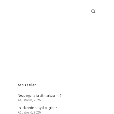
Sidebar
Son Yazılar
piabella günce
Neutrogena İsrail markası mı ?
Ağustos 8, 2026
Eşitlik nedir sosyal bilgiler ?
Ağustos 6, 2026