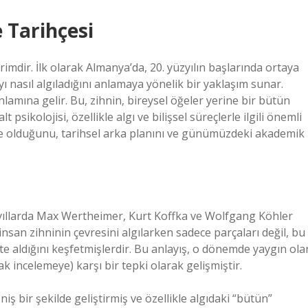
e Tarihçesi
erimdir. İlk olarak Almanya’da, 20. yüzyılın başlarında ortaya
 nasıl algıladığını anlamaya yönelik bir yaklaşım sunar.
lamına gelir. Bu, zihnin, bireysel öğeler yerine bir bütün
lt psikolojisi, özellikle algı ve bilişsel süreçlerle ilgili önemli
n ne olduğunu, tarihsel arka planını ve günümüzdeki akademik
u yıllarda Max Wertheimer, Kurt Koffka ve Wolfgang Köhler
 insan zihninin çevresini algılarken sadece parçaları değil, bu
ate aldığını keşfetmişlerdir. Bu anlayış, o dönemde yaygın ola
ak incelemeye) karşı bir tepki olarak gelişmiştir.
iş bir şekilde geliştirmiş ve özellikle algıdaki “bütün”