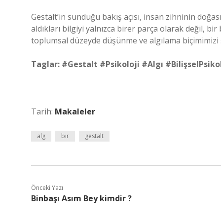
Gestalt’in sunduğu bakış açısı, insan zihninin doğas
aldıkları bilgiyi yalnızca birer parça olarak değil, b
toplumsal düzeyde düşünme ve algılama biçimimizi şe
Taglar: #Gestalt #Psikoloji #Algı #BilişselPsik
Tarih:
Makaleler
alg
bir
gestalt
Önceki Yazı
Binbaşı Asım Bey kimdir ?