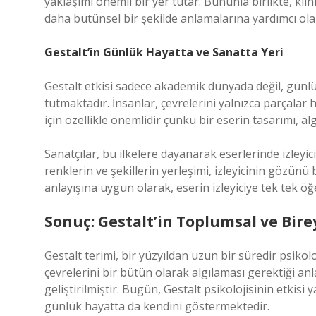
yaklaşımı önemli bir yer tutar. Bununla birlikte, klini
daha bütünsel bir şekilde anlamalarına yardımcı ola
Gestalt’in Günlük Hayatta ve Sanatta Yeri
Gestalt etkisi sadece akademik dünyada değil, günl
tutmaktadır. İnsanlar, çevrelerini yalnızca parçalar 
için özellikle önemlidir çünkü bir eserin tasarımı, alg
Sanatçılar, bu ilkelere dayanarak eserlerinde izleyici
renklerin ve şekillerin yerleşimi, izleyicinin gözünü 
anlayışına uygun olarak, eserin izleyiciye tek tek ö
Sonuç: Gestalt’in Toplumsal ve Bire
Gestalt terimi, bir yüzyıldan uzun bir süredir psikolo
çevrelerini bir bütün olarak algılaması gerektiği anl
geliştirilmiştir. Bugün, Gestalt psikolojisinin etkisi 
günlük hayatta da kendini göstermektedir.