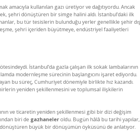
mak amacıyla kullanılan gazı üretiyor ve dağıtıyordu. Ancak
k, şehri dönüştüren bir simge halini aldı. İstanbul’daki ilk
anlar, bu tür tesislerin bulunduğu yerler genellikle şehir dış
me, şehri içeriden büyütmeye, endüstriyel faaliyetleri
tesindeydi. İstanbul’da gazla çalışan ilk sokak lambalarının
r anlamda modernleşme sürecinin başlangıcını işaret ediyordu.
an bu süreç, Cumhuriyet dönemiyle birlikte hız kazandı.
irlerin yeniden şekillenmesini ve toplumsal ilişkilerin
nın ve ticaretin yeniden şekillenmesi gibi bir dizi değişim
ından biri de
gazhaneler
oldu. Bugün hâlâ bu tarihi yapılar,
hri dönüştüren büyük bir dönüşümün öyküsünü de anlatıyor.