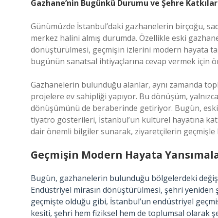
Gazhane’nin Bugünkü Durumu ve Şehre Katkılar
Günümüzde İstanbul’daki gazhanelerin birçoğu, sadec
merkez halini almış durumda. Özellikle eski gazhane 
dönüştürülmesi, geçmişin izlerini modern hayata ta
bugünün sanatsal ihtiyaçlarına cevap vermek için ön
Gazhanelerin bulunduğu alanlar, aynı zamanda toplu
projelere ev sahipliği yapıyor. Bu dönüşüm, yalnız
dönüşümünü de beraberinde getiriyor. Bugün, eski g
tiyatro gösterileri, İstanbul’un kültürel hayatına k
dair önemli bilgiler sunarak, ziyaretçilerin geçmiş
Geçmişin Modern Hayata Yansımala
Bugün, gazhanelerin bulunduğu bölgelerdeki değişim,
Endüstriyel mirasın dönüştürülmesi, şehri yeniden şe
geçmişte olduğu gibi, İstanbul’un endüstriyel geçm
kesiti, şehri hem fiziksel hem de toplumsal olarak şe