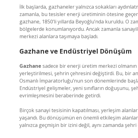
İlk başlarda, gazhaneler yalnızca sokakları aydınlat
zamanla, bu tesisler enerji üretiminin ötesine geçere
gazhane, 1850’li yıllarda Beyoğlu’nda kuruldu. O zam
bölgelerde konumlanıyordu. Ancak zamanla sanayileş
merkezi alanlara taşımaya başladı.
Gazhane ve Endüstriyel Dönüşüm
Gazhane
sadece bir enerji üretim merkezi olmanın ö
yerleştirilmesi, şehrin çehresini değiştirdi. Bu, bi
Osmanlı İmparatorluğu’nun son dönemlerinde başlay
Endüstriyel gelişmeler, yeni sınıfların doğuşunu, şeh
evrimleşmesini beraberinde getirdi.
Birçok sanayi tesisinin kapatılması, yerleşim alanları
yaşandı. Bu dönüşümün en önemli etkileşim alanlar
yalnızca geçmişin bir izini değil, aynı zamanda şe