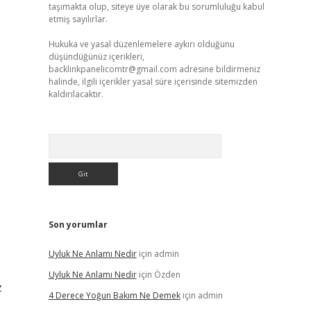
taşımakta olup, siteye üye olarak bu sorumluluğu kabul
etmiş sayılırlar.
Hukuka ve yasal düzenlemelere aykırı olduğunu
düşündüğünüz içerikleri,
backlinkpanelicomtr@gmail.com
adresine bildirmeniz
halinde, ilgili içerikler yasal süre içerisinde sitemizden
kaldırılacaktır.
Arama
Son yorumlar
Uyluk Ne Anlamı Nedir
için
admin
Uyluk Ne Anlamı Nedir
için
Özden
z
4 Derece Yoğun Bakım Ne Demek
için
admin