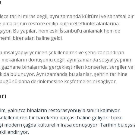
ı
e tarihi miras değil, aynı zamanda kültürel ve sanatsal bir
binalarının restore edilip kültürel etkinlik alanlarına
şıyor. Bu yapılar, hem eski İstanbul’u anlamak hem de
emli birer alan haline geldi.
msal yapıyı yeniden şekillendiren ve şehri canlandıran
ca mekânların dönüşümü değil, aynı zamanda sosyal yapının
azhane binalarında gerçekleştirilen konserler, sergiler ve
atkıda bulunuyor. Aynı zamanda bu alanlar, şehrin tarihine
le bugünü daha derinlemesine keşfetmelerini sağlıyor.
rı
 yalnızca binaların restorasyonuyla sınırlı kalmıyor.
killendiren bir hareketin parçası haline geliyor. Tıpkı
işi modern çağda kültürel mirasa dönüşüyor. Tarihin bu eşsi
killendiriyor.