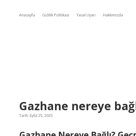
Anasayfa
Gizlilik Politikası
Yasal Uyarı
Hakkımızda
Gazhane nereye bağl
Tarih: Eylül 25, 2025
Gazhane Nereye Bağlı? Geçm