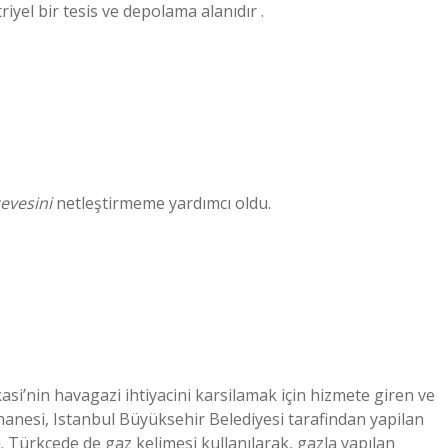
iyel bir tesis ve depolama alanıdır .
evesini
netleştirmeme yardımcı oldu.
si’nin havagazi ihtiyacini karsilamak için hizmete giren ve
hanesi, Istanbul Büyüksehir Belediyesi tarafindan yapilan
 Türkçede de gaz kelimesi kullanılarak, gazla yapılan