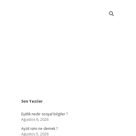
Sidebar
Son Yazılar
piabella güncel
Eşitlik nedir sosyal bilgiler ?
Ağustos 6, 2026
Ayzit ismi ne demek ?
Ağustos 5, 2026