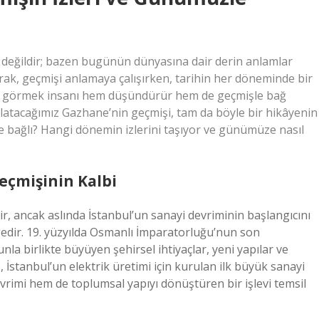
t değildir; bazen bugünün dünyasına dair derin anlamlar
olarak, geçmişi anlamaya çalışırken, tarihin her döneminde bir
ni görmek insanı hem düşündürür hem de geçmişle bağ
latacağımız Gazhane’nin geçmişi, tam da böyle bir hikâyenin
e bağlı? Hangi dönemin izlerini taşıyor ve günümüze nasıl
eçmişinin Kalbi
ilir, ancak aslında İstanbul’un sanayi devriminin başlangıcını
gedir. 19. yüzyılda Osmanlı İmparatorluğu’nun son
la birlikte büyüyen şehirsel ihtiyaçlar, yeni yapılar ve
 İstanbul’un elektrik üretimi için kurulan ilk büyük sanayi
evrimi hem de toplumsal yapıyı dönüştüren bir işlevi temsil