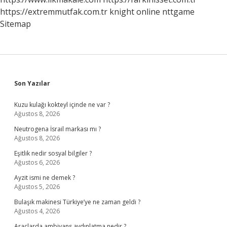
https://extremmutfak.com.tr
knight online
nttgame
Sitemap
Sidebar
Son Yazılar
Kuzu kulağı kokteyl içinde ne var ?
Ağustos 8, 2026
Neutrogena İsrail markası mı ?
Ağustos 8, 2026
Eşitlik nedir sosyal bilgiler ?
Ağustos 6, 2026
Ayzit ismi ne demek ?
Ağustos 5, 2026
Bulaşık makinesi Türkiye’ye ne zaman geldi ?
Ağustos 4, 2026
Araçlarda ambiyans aydınlatma nedir ?