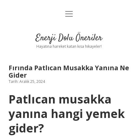
menüyü
Anasayfa
aç
Gizlilik Politikası
Enerji Dolu Öneriler
Yasal Uyarı
Hayatına hareket katan kısa hikayeler!
Hakkımızda
Fırında Patlıcan Musakka Yanına Ne
Gider
Tarih: Aralık 25, 2024
Patlıcan musakka
yanına hangi yemek
gider?