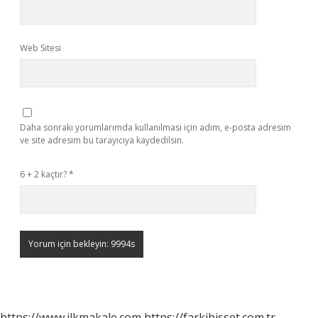
Web Sitesi
Daha sonraki yorumlarımda kullanılması için adım, e-posta adresim
ve site adresim bu tarayıcıya kaydedilsin.
6 + 2 kaçtır?
*
https://www.ilkmakale.com
https://farkihisset.com.tr