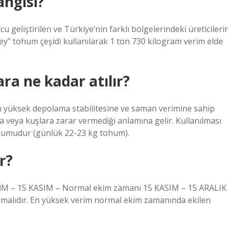
angisi?
u geliştirilen ve Türkiye’nin farklı bölgelerindeki üreticileri
inbey” tohum çeşidi kullanılarak 1 ton 730 kilogram verim elde
a ne kadar atılır?
sı yüksek depolama stabilitesine ve saman verimine sahip
a veya kuşlara zarar vermediği anlamına gelir. Kullanılması
ohumudur (günlük 22-23 kg tohum).
r?
 EKİM – 15 KASIM – Normal ekim zamanı 15 KASIM – 15 ARALIK
malıdır. En yüksek verim normal ekim zamanında ekilen