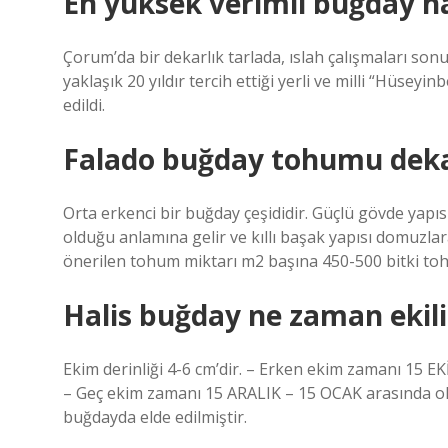
En yüksek verimli buğday h
Çorum’da bir dekarlık tarlada, ıslah çalışmaları sonuc
yaklaşık 20 yıldır tercih ettiği yerli ve milli “Hüsey
edildi.
Falado buğday tohumu dekar
Orta erkenci bir buğday çeşididir. Güçlü gövde yapı
olduğu anlamına gelir ve kıllı başak yapısı domuzlar
önerilen tohum miktarı m2 başına 450-500 bitki t
Halis buğday ne zaman ekili
Ekim derinliği 4-6 cm’dir. – Erken ekim zamanı 15
– Geç ekim zamanı 15 ARALIK – 15 OCAK arasında ol
buğdayda elde edilmiştir.