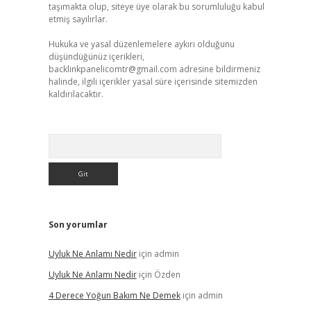
taşımakta olup, siteye üye olarak bu sorumluluğu kabul
etmiş sayılırlar.
Hukuka ve yasal düzenlemelere aykırı olduğunu
düşündüğünüz içerikleri,
backlinkpanelicomtr@gmail.com
adresine bildirmeniz
halinde, ilgili içerikler yasal süre içerisinde sitemizden
kaldırılacaktır.
Arama
Son yorumlar
Uyluk Ne Anlamı Nedir
için
admin
Uyluk Ne Anlamı Nedir
için
Özden
4 Derece Yoğun Bakım Ne Demek
için
admin