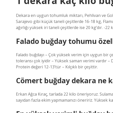
1 dekara kaç kilo buğ
Dekara en uygun tohumluk miktarı, Pehlivan ve Goli
Sarajevo gibi küçük taneli çeşitlerde 16-18 kg, Flam
ağırlığı yüksek iri taneli çeşitlerde ise 20 kg’dır. -2
Falado buğday tohumu özelli
Falado buğdayı – Çok yüksek verim için uygun bir çe
toleransı çok iyidir – Yüksek saman verimi vardır –
Protein değeri 12-13’tür – Kılçıklı bir çeşittir.
Cömert buğday dekara ne ka
Erkan Ağca Kıraç, tarlada 22 kilo öneriyoruz. Sulama 
sayıdan fazla ekim yapmamanızı öneririz. Yüksek ka