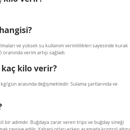
hangisi?
lmaları ve yüksek su kullanım verimlilikleri sayesinde kurak
 oranında verim artışı sağladı.
aç kilo verir?
 kg/gün arasında değişmektedir. Sulama şartlarında ve
?
i bir adımdır. Buğdaya zarar veren trips ve buğday sineği
ak tavsiye edilir. Yabani otları erken aşamada kontrol altın