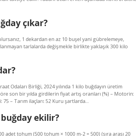
ğday çıkar?
 olursanız, 1 dekardan en az 10 buşel yani gübrelemeye,
anmayan tarlalarda değişmekle birlikte yaklaşık 300 kilo
dar?
aat Odaları Birliği, 2024 yılında 1 kilo buğdayın üretim
re son bir yılda girdilerin fiyat artış oranları (%) – Motorin:
ri: 75 – Tarım ilaçları: 52 Kuru şartlarda…
buğday ekilir?
0 adet tohum (500 tohum × 1000 m-2 = 500) (sıra arası 20