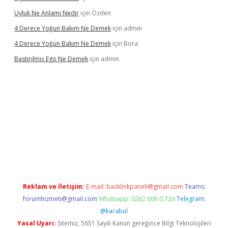
Uyluk Ne Anlamı Nedir
için
Özden
4 Derece Yoğun Bakım Ne Demek
için
admin
4 Derece Yoğun Bakım Ne Demek
için
Bora
Bastırılmış Ego Ne Demek
için
admin
 güncel giriş
Reklam ve İletişim:
E-mail:
backlinkpaneli@gmail.com
Teams:
forumhizmeti@gmail.com
Whatsapp: 0262 606 0 726
Telegram:
@karabul
Yasal Uyarı:
Sitemiz, 5651 Sayılı Kanun gereğince Bilgi Teknolojileri