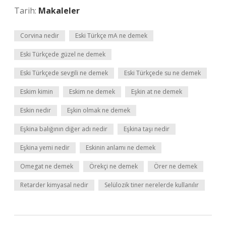
Tarih:
Makaleler
Corvina nedir
Eski Türkçe mA ne demek
Eski Türkçede güzel ne demek
Eski Türkçede sevgili ne demek
Eski Türkçede su ne demek
Eskim kimin
Eskim ne demek
Eşkin at ne demek
Eskin nedir
Eşkin olmak ne demek
Eşkina balığının diğer adı nedir
Eşkina taşı nedir
Eşkina yemi nedir
Eskinin anlamı ne demek
Omegat ne demek
Örekçi ne demek
Örer ne demek
Retarder kimyasal nedir
Selülozik tiner nerelerde kullanılır