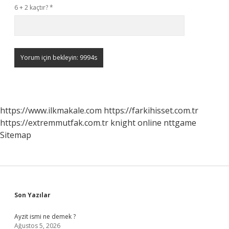
6 + 2 kaçtır?
*
https://www.ilkmakale.com
https://farkihisset.com.tr
https://extremmutfak.com.tr
knight online
nttgame
Sitemap
Sidebar
Son Yazılar
Ayzit ismi ne demek ?
Ağustos 5, 2026