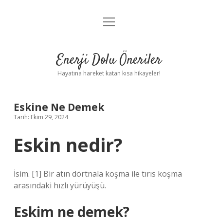
menüyü
Anasayfa
aç
Gizlilik Politikası
Enerji Dolu Öneriler
Yasal Uyarı
Hayatına hareket katan kısa hikayeler!
Hakkımızda
Eskine Ne Demek
Tarih: Ekim 29, 2024
Eskin nedir?
İsim. [1] Bir atın dörtnala koşma ile tırıs koşma
arasındaki hızlı yürüyüşü.
Eskim ne demek?