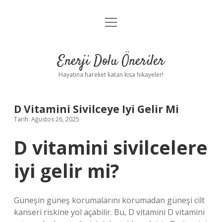
menüyü
Anasayfa
aç
Gizlilik Politikası
Enerji Dolu Öneriler
Yasal Uyarı
Hayatına hareket katan kısa hikayeler!
Hakkımızda
D Vitamini Sivilceye Iyi Gelir Mi
Tarih: Ağustos 26, 2025
D vitamini sivilcelere
iyi gelir mi?
Güneşin güneş korumalarını korumadan güneşi cilt
kanseri riskine yol açabilir. Bu, D vitamini D vitamini