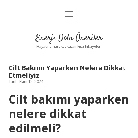
menüyü
Anasayfa
aç
Gizlilik Politikası
Enerji Dolu Öneriler
Yasal Uyarı
Hayatına hareket katan kısa hikayeler!
Hakkımızda
Cilt Bakımı Yaparken Nelere Dikkat
Etmeliyiz
Tarih: Ekim 12, 2024
Cilt bakımı yaparken
nelere dikkat
edilmeli?