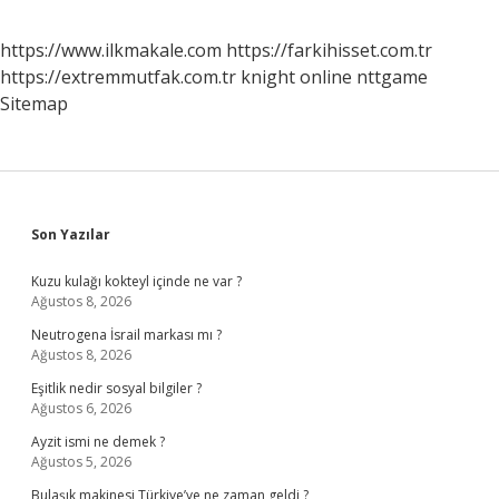
https://www.ilkmakale.com
https://farkihisset.com.tr
https://extremmutfak.com.tr
knight online
nttgame
Sitemap
Sidebar
Son Yazılar
Kuzu kulağı kokteyl içinde ne var ?
Ağustos 8, 2026
Neutrogena İsrail markası mı ?
Ağustos 8, 2026
Eşitlik nedir sosyal bilgiler ?
Ağustos 6, 2026
Ayzit ismi ne demek ?
Ağustos 5, 2026
Bulaşık makinesi Türkiye’ye ne zaman geldi ?