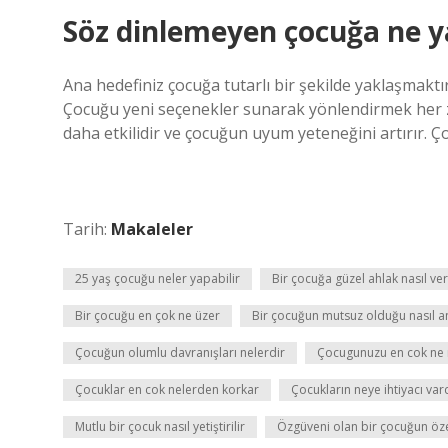
Söz dinlemeyen çocuğa ne 
Ana hedefiniz çocuğa tutarlı bir şekilde yaklaşmak
Çocuğu yeni seçenekler sunarak yönlendirmek her zam
daha etkilidir ve çocuğun uyum yeteneğini artırır. Ç
Tarih:
Makaleler
25 yaş çocuğu neler yapabilir
Bir çocuğa güzel ahlak nasıl veri
Bir çocuğu en çok ne üzer
Bir çocuğun mutsuz olduğu nasıl an
Çocuğun olumlu davranışları nelerdir
Çocugunuzu en cok ne 
Çocuklar en cok nelerden korkar
Çocukların neye ihtiyacı var
Mutlu bir çocuk nasıl yetiştirilir
Özgüveni olan bir çocuğun özel