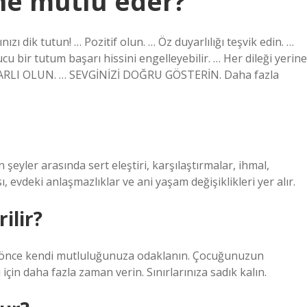
ne mutlu eder?
ızı dik tutun! … Pozitif olun. … Öz duyarlılığı teşvik edin. …
cu bir tutum başarı hissini engelleyebilir. … Her dileği yerine
UTARLI OLUN. … SEVGİNİZİ DOĞRU GÖSTERİN. Daha fazla
eyler arasında sert eleştiri, karşılaştırmalar, ihmal,
, evdeki anlaşmazlıklar ve ani yaşam değişiklikleri yer alır.
ilir?
in önce kendi mutluluğunuza odaklanın. Çocuğunuzun
n daha fazla zaman verin. Sınırlarınıza sadık kalın.