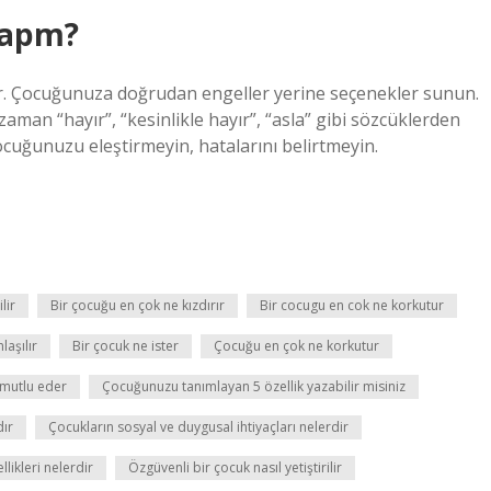
yapm?
tır. Çocuğunuza doğrudan engeller yerine seçenekler sunun.
an “hayır”, “kesinlikle hayır”, “asla” gibi sözcüklerden
ocuğunuzu eleştirmeyin, hatalarını belirtmeyin.
lir
Bir çocuğu en çok ne kızdırır
Bir cocugu en cok ne korkutur
laşılır
Bir çocuk ne ister
Çocuğu en çok ne korkutur
mutlu eder
Çocuğunuzu tanımlayan 5 özellik yazabilir misiniz
dır
Çocukların sosyal ve duygusal ihtiyaçları nelerdir
likleri nelerdir
Özgüvenli bir çocuk nasıl yetiştirilir