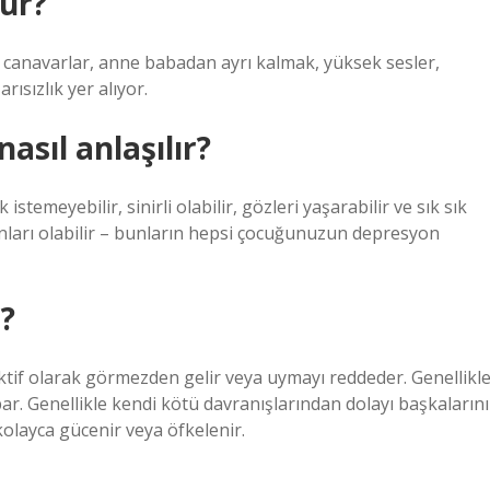
tur?
, canavarlar, anne babadan ayrı kalmak, yüksek sesler,
ısızlık yer alıyor.
asıl anlaşılır?
temeyebilir, sinirli olabilir, gözleri yaşarabilir ve sık sık
runları olabilir – bunların hepsi çocuğunuzun depresyon
r?
 aktif olarak görmezden gelir veya uymayı reddeder. Genellikl
ar. Genellikle kendi kötü davranışlarından dolayı başkalarını
kolayca gücenir veya öfkelenir.