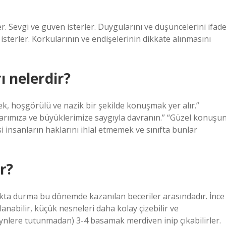
r. Sevgi ve güven isterler. Duygularını ve düşüncelerini ifad
sterler. Korkularının ve endişelerinin dikkate alınmasını
 nelerdir?
ek, hoşgörülü ve nazik bir şekilde konuşmak yer alır.”
larımıza ve büyüklerimize saygıyla davranın.” “Güzel konuşun
i insanların haklarını ihlal etmemek ve sınıfta bunlar
r?
ta durma bu dönemde kazanılan beceriler arasındadır. İnce
anabilir, küçük nesneleri daha kolay çizebilir ve
ynlere tutunmadan) 3-4 basamak merdiven inip çıkabilirler.