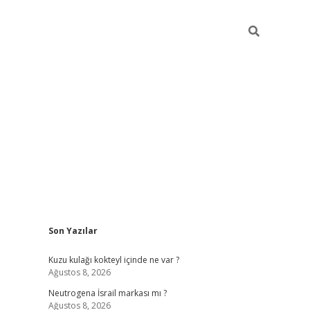
Sidebar
Son Yazılar
piabella günc
Kuzu kulağı kokteyl içinde ne var ?
Ağustos 8, 2026
Neutrogena İsrail markası mı ?
Ağustos 8, 2026