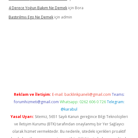
4 Derece Yoğun Bakım Ne Demek
için
Bora
Bastırılmış Ego Ne Demek
için
admin
üncel giriş
Reklam ve İletişim:
E-mail:
backlinkpaneli@gmail.com
Teams:
forumhizmeti@gmail.com
Whatsapp: 0262 606 0 726
Telegram:
@karabul
Yasal Uyarı:
Sitemiz, 5651 Sayılı Kanun gereğince Bilgi Teknolojileri
ve İletişim Kurumu (BTK) tarafından onaylanmış bir Yer Sağlayıcı
olarak hizmet vermektedir. Bu nedenle, sitedeki içerikleri proaktif