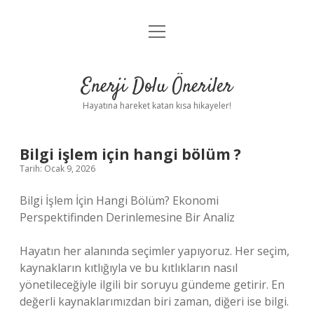
menüyü
Anasayfa
aç
Gizlilik Politikası
Enerji Dolu Öneriler
Yasal Uyarı
Hayatına hareket katan kısa hikayeler!
Hakkımızda
Bilgi işlem için hangi bölüm ?
Tarih: Ocak 9, 2026
Bilgi İşlem İçin Hangi Bölüm? Ekonomi
Perspektifinden Derinlemesine Bir Analiz
Hayatın her alanında seçimler yapıyoruz. Her seçim,
kaynakların kıtlığıyla ve bu kıtlıkların nasıl
yönetileceğiyle ilgili bir soruyu gündeme getirir. En
değerli kaynaklarımızdan biri zaman, diğeri ise bilgi.