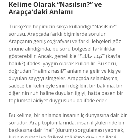
Kelime Olarak “Nasılsın?” ve
Arapça’daki Anlamı
Türkçe’de hepimizin sıkça kullandığı “Nasılsın?”
sorusu, Arapçada farklı biçimlerde sorulur.
Arapçanın geniş coğrafyası ve farklı lehçeleri göz
önüne alındığında, bu soru bölgesel farklılıklar
gösterebilir. Ancak, genellikle “كيف حالك؟” (kayfa
haluk?) ifadesi yaygın olarak kullanılır. Bu soru,
doğrudan “Haliniz nasıl?” anlamına gelir ve kişiye
duyulan saygıyı simgeler. Arapçada selamlaşma,
sadece bir kelimeyle sınırlı değildir; bir bakıma, bir
diğerinin ruh haline duyulan ilgiyi, hatta bazen bir
toplumsal aidiyet duygusunu da ifade eder.
Bu kelime, bir anlamda insanın iç dünyasına dair bir
sorudur. Arap toplumlarında, insan ilişkilerinde bir
başkasına dair “hal” (durum) sorgulaması yapmak,
kişinin ruhsal ve fiziksel sağlığına duyulan ilgiyi