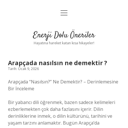
menüyü
Anasayfa
aç
Gizlilik Politikası
Enerji Dolu Öneriler
Yasal Uyarı
Hayatına hareket katan kısa hikayeler!
Hakkımızda
Arapçada nasılsın ne demektir ?
Tarih: Ocak 9, 2026
Arapçada “Nasılsın?” Ne Demektir? – Derinlemesine
Bir İnceleme
Bir yabancı dili öğrenmek, bazen sadece kelimeleri
ezberlemekten çok daha fazlasını içerir. Dilin
derinliklerine inmek, o dilin kültürünü, tarihini ve
yaşam tarzını anlamaktır. Bugün Arapça’da