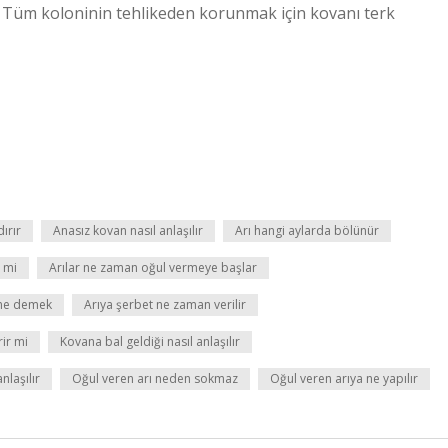
. Tüm koloninin tehlikeden korunmak için kovanı terk
ırır
Anasız kovan nasıl anlaşılır
Arı hangi aylarda bölünür
r mi
Arılar ne zaman oğul vermeye başlar
 ne demek
Arıya şerbet ne zaman verilir
rir mi
Kovana bal geldiği nasıl anlaşılır
nlaşılır
Oğul veren arı neden sokmaz
Oğul veren arıya ne yapılır