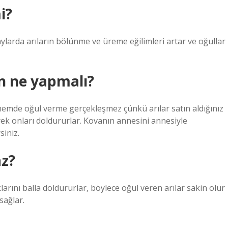
i?
ylarda arıların bölünme ve üreme eğilimleri artar ve oğullar
in ne yapmalı?
önemde oğul verme gerçekleşmez çünkü arılar satın aldığınız
ek onları doldururlar. Kovanın annesini annesiyle
siniz.
az?
larını balla doldururlar, böylece oğul veren arılar sakin olur
sağlar.