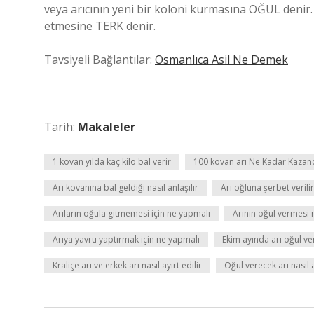
veya arıcının yeni bir koloni kurmasına OĞUL denir
etmesine TERK denir.
Tavsiyeli Bağlantılar:
Osmanlıca Asil Ne Demek
Tarih:
Makaleler
1 kovan yılda kaç kilo bal verir
100 kovan arı Ne Kadar Kazand
Arı kovanına bal geldiği nasıl anlaşılır
Arı oğluna şerbet verili
Arıların oğula gitmemesi için ne yapmalı
Arının oğul vermesi
Arıya yavru yaptırmak için ne yapmalı
Ekim ayında arı oğul ve
Kraliçe arı ve erkek arı nasıl ayırt edilir
Oğul verecek arı nasıl a