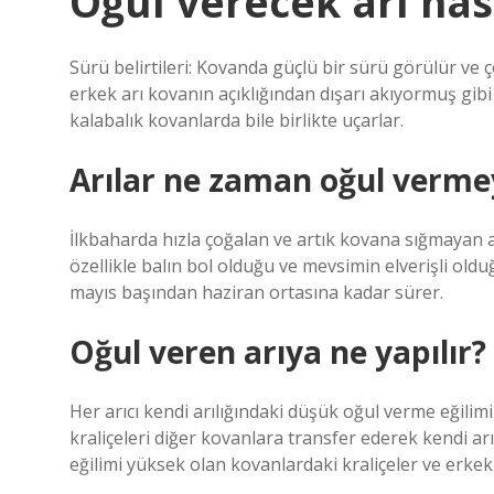
Oğul verecek arı nası
Sürü belirtileri: Kovanda güçlü bir sürü görülür ve çok
erkek arı kovanın açıklığından dışarı akıyormuş gibi h
kalabalık kovanlarda bile birlikte uçarlar.
Arılar ne zaman oğul verme
İlkbaharda hızla çoğalan ve artık kovana sığmayan a
özellikle balın bol olduğu ve mevsimin elverişli old
mayıs başından haziran ortasına kadar sürer.
Oğul veren arıya ne yapılır?
Her arıcı kendi arılığındaki düşük oğul verme eğilim
kraliçeleri diğer kovanlara transfer ederek kendi ar
eğilimi yüksek olan kovanlardaki kraliçeler ve erke