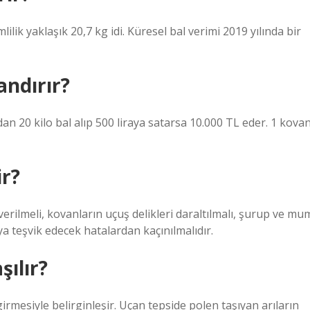
ilik yaklaşık 20,7 kg idi. Küresel bal verimi 2019 yılında bir
andırır?
ndan 20 kilo bal alıp 500 liraya satarsa ​​10.000 TL eder. 1 kova
ir?
erilmeli, kovanların uçuş delikleri daraltılmalı, şurup ve mu
ya teşvik edecek hatalardan kaçınılmalıdır.
şılır?
rmesiyle belirginleşir. Uçan tepside polen taşıyan arıların