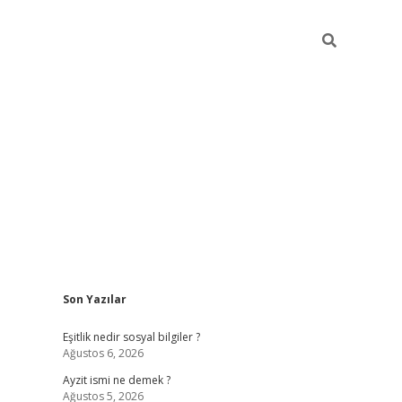
Sidebar
Son Yazılar
piabella gü
Eşitlik nedir sosyal bilgiler ?
Ağustos 6, 2026
Ayzit ismi ne demek ?
Ağustos 5, 2026