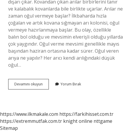
dışarı çıkar. Kovandan çıkan arılar birbirlerini tanır
ve kalabalık kovanlarda bile birlikte uçarlar. Arılar ne
zaman oğul vermeye başlar? İlkbaharda hızla
çoğalan ve artık kovana sığmayan arı kolonisi, oğul
vermeye hazırlanmaya başlar. Bu olay, özellikle
balın bol olduğu ve mevsimin elverişli olduğu yıllarda
çok yaygındır. Oğul verme mevsimi genellikle mayıs
başından haziran ortasına kadar sürer. Oğul veren
arıya ne yapılır? Her arıcı kendi arılığındaki düşük
oğul…
Arılarda
Devamını okuyun
Yorum Bırak
Oğul
Verme
Nasıl
Olur
https://www.ilkmakale.com
https://farkihisset.com.tr
https://extremmutfak.com.tr
knight online
nttgame
Sitemap