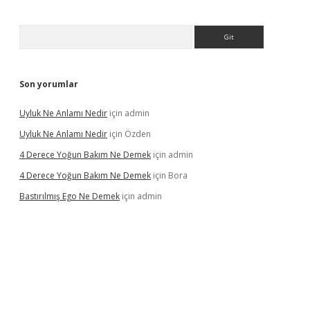
Arama
Son yorumlar
Uyluk Ne Anlamı Nedir
için
admin
Uyluk Ne Anlamı Nedir
için
Özden
4 Derece Yoğun Bakım Ne Demek
için
admin
4 Derece Yoğun Bakım Ne Demek
için
Bora
Bastırılmış Ego Ne Demek
için
admin
la güncel giriş