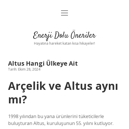
menüyü
Anasayfa
aç
Gizlilik Politikası
Enerji Dolu Öneriler
Yasal Uyarı
Hayatına hareket katan kısa hikayeler!
Hakkımızda
Altus Hangi Ülkeye Ait
Tarih: Ekim 28, 2024
Arçelik ve Altus aynı
mı?
1998 yılından bu yana ürünlerini tüketicilerle
buluşturan Altus, kuruluşunun 55. yılını kutluyor.