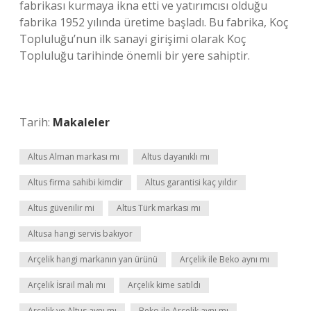
fabrikası kurmaya ikna etti ve yatırımcısı olduğu
fabrika 1952 yılında üretime başladı. Bu fabrika, Koç
Topluluğu’nun ilk sanayi girişimi olarak Koç
Topluluğu tarihinde önemli bir yere sahiptir.
Tarih:
Makaleler
Altus Alman markası mı
Altus dayanıklı mı
Altus firma sahibi kimdir
Altus garantisi kaç yıldır
Altus güvenilir mi
Altus Türk markası mı
Altusa hangi servis bakıyor
Arçelik hangi markanın yan ürünü
Arçelik ile Beko aynı mı
Arçelik İsrail malı mı
Arçelik kime satıldı
Arçelik ve Altus aynı mı
Beko ile Arçelik aynı mı