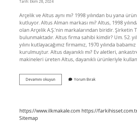
Tarih: Ekim 28, 2024
Arçelik ve Altus aynı mı? 1998 yılından bu yana ürünl
kutluyor. Altus Alman markası mı? Altus, 1998 yılın
olan Arçelik A.Ş.’nin markalarından biridir. Şirketi
bulunmaktadır. Altus firma sahibi kimdir? Um. 52. yıl
yılını kutlayacağımız firmamız, 1970 yılında babamı
kurulmuştur. Altus dayanıklı mı? Ev aletleri, ankastre c
makineleri üreten Altus, dayanıklı ürünleriyle kullan
Altus
Devamını okuyun
Yorum Bırak
Hangi
Ülkeye
Ait
https://www.ilkmakale.com
https://farkihisset.com.t
Sitemap