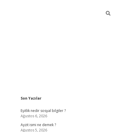
Sidebar
Son Yazılar
piabella günce
Eşitlik nedir sosyal bilgiler ?
Ağustos 6, 2026
Ayzit ismi ne demek ?
Ağustos 5, 2026