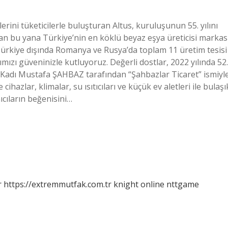
erini tüketicilerle buluşturan Altus, kuruluşunun 55. yılını
dan bu yana Türkiye’nin en köklü beyaz eşya üreticisi markas
n Türkiye dışında Romanya ve Rusya’da toplam 11 üretim tesisi
ımızı güveninizle kutluyoruz. Değerli dostlar, 2022 yılında 52.
z Kadı Mustafa ŞAHBAZ tarafından “Şahbazlar Ticaret” ismiyl
ihazlar, klimalar, su ısıtıcıları ve küçük ev aletleri ile bulaşı
ıcıların beğenisini…
r
https://extremmutfak.com.tr
knight online
nttgame