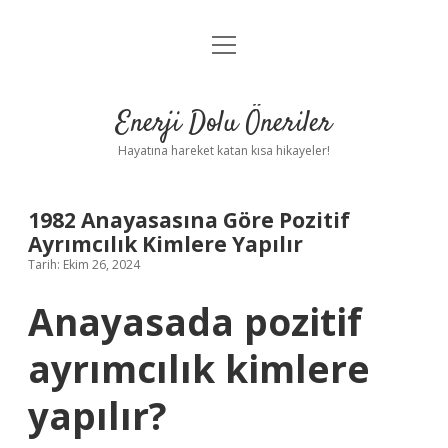
menüyü
Anasayfa
aç
Gizlilik Politikası
Enerji Dolu Öneriler
Yasal Uyarı
Hayatına hareket katan kısa hikayeler!
Hakkımızda
1982 Anayasasına Göre Pozitif
Ayrımcılık Kimlere Yapılır
Tarih: Ekim 26, 2024
Anayasada pozitif
ayrımcılık kimlere
yapılır?