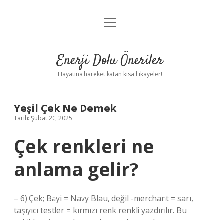
menüyü
Anasayfa
aç
Gizlilik Politikası
Enerji Dolu Öneriler
Yasal Uyarı
Hayatına hareket katan kısa hikayeler!
Hakkımızda
Yeşil Çek Ne Demek
Tarih: Şubat 20, 2025
Çek renkleri ne
anlama gelir?
– 6) Çek; Bayi = Navy Blau, değil -merchant = sarı,
taşıyıcı testler = kırmızı renk renkli yazdırılır. Bu