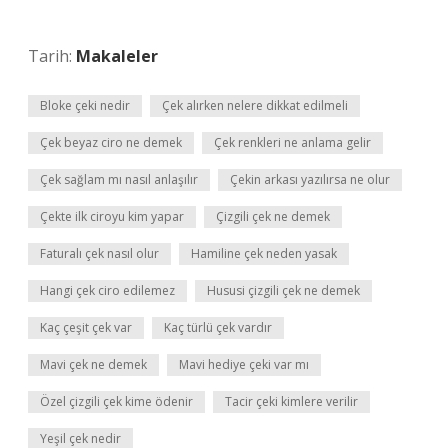
Tarih:
Makaleler
Bloke çeki nedir
Çek alırken nelere dikkat edilmeli
Çek beyaz ciro ne demek
Çek renkleri ne anlama gelir
Çek sağlam mı nasıl anlaşılır
Çekin arkası yazılırsa ne olur
Çekte ilk ciroyu kim yapar
Çizgili çek ne demek
Faturalı çek nasıl olur
Hamiline çek neden yasak
Hangi çek ciro edilemez
Hususi çizgili çek ne demek
Kaç çeşit çek var
Kaç türlü çek vardır
Mavi çek ne demek
Mavi hediye çeki var mı
Özel çizgili çek kime ödenir
Tacir çeki kimlere verilir
Yeşil çek nedir