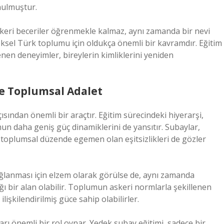
unulmuştur.
skeri beceriler öğrenmekle kalmaz, aynı zamanda bir nevi
ksel Türk toplumu için oldukça önemli bir kavramdır. Eğitim
nen deneyimler, bireylerin kimliklerini yeniden
 ve Toplumsal Adalet
ısından önemli bir araçtır. Eğitim sürecindeki hiyerarşi,
un daha geniş güç dinamiklerini de yansıtır. Subaylar,
, toplumsal düzende egemen olan eşitsizlikleri de gözler
sağlanması için elzem olarak görülse de, aynı zamanda
ığı bir alan olabilir. Toplumun askeri normlarla şekillenen
ilişkilendirilmiş güce sahip olabilirler.
rı önemli bir rol oynar. Yedek subay eğitimi, sadece bir