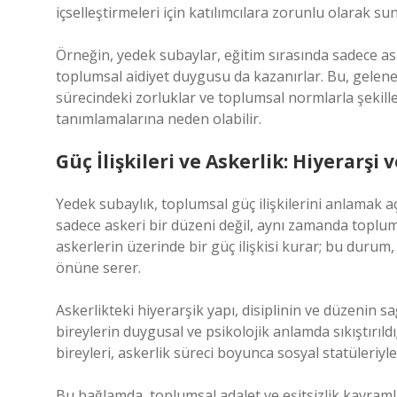
içselleştirmeleri için katılımcılara zorunlu olarak s
Örneğin, yedek subaylar, eğitim sırasında sadece a
toplumsal aidiyet duygusu da kazanırlar. Bu, gelene
sürecindeki zorluklar ve toplumsal normlarla şekille
tanımlamalarına neden olabilir.
Güç İlişkileri ve Askerlik: Hiyerarşi
Yedek subaylık, toplumsal güç ilişkilerini anlamak aç
sadece askeri bir düzeni değil, aynı zamanda toplum
askerlerin üzerinde bir güç ilişkisi kurar; bu durum
önüne serer.
Askerlikteki hiyerarşik yapı, disiplinin ve düzenin 
bireylerin duygusal ve psikolojik anlamda sıkıştırıld
bireyleri, askerlik süreci boyunca sosyal statüleriyle 
Bu bağlamda, toplumsal adalet ve eşitsizlik kavramla