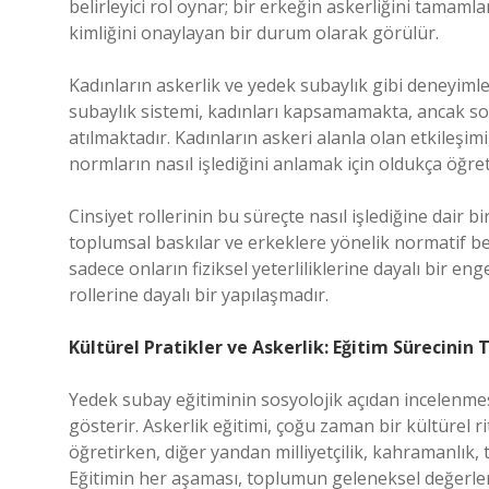
belirleyici rol oynar; bir erkeğin askerliğini tamam
kimliğini onaylayan bir durum olarak görülür.
Kadınların askerlik ve yedek subaylık gibi deneyimler
subaylık sistemi, kadınları kapsamamakta, ancak son y
atılmaktadır. Kadınların askeri alanla olan etkileşimi
normların nasıl işlediğini anlamak için oldukça öğreti
Cinsiyet rollerinin bu süreçte nasıl işlediğine dair b
toplumsal baskılar ve erkeklere yönelik normatif bek
sadece onların fiziksel yeterliliklerine dayalı bir 
rollerine dayalı bir yapılaşmadır.
Kültürel Pratikler ve Askerlik: Eğitim Sürecinin
Yedek subay eğitiminin sosyolojik açıdan incelenmesi
gösterir. Askerlik eğitimi, çoğu zaman bir kültürel ri
öğretirken, diğer yandan milliyetçilik, kahramanlık, 
Eğitimin her aşaması, toplumun geleneksel değerler