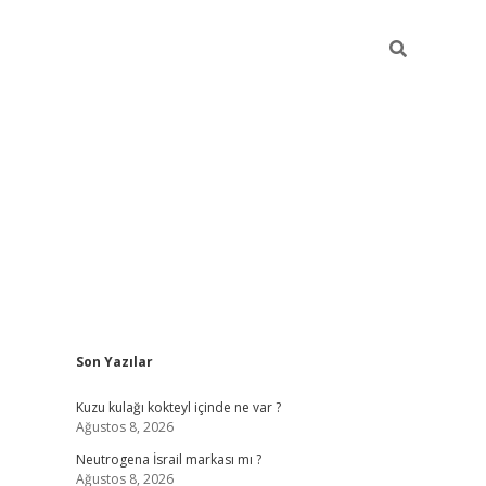
Sidebar
Son Yazılar
piabella gün
Kuzu kulağı kokteyl içinde ne var ?
Ağustos 8, 2026
Neutrogena İsrail markası mı ?
Ağustos 8, 2026