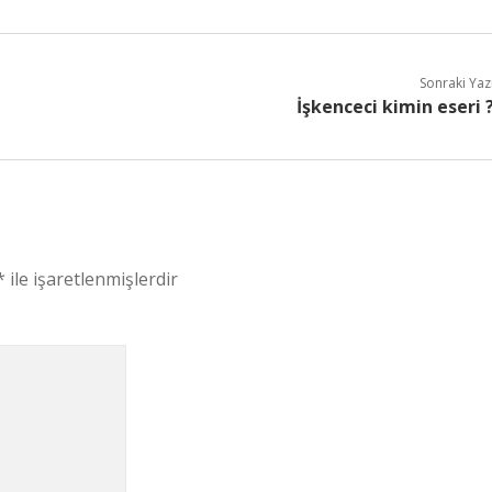
Sonraki Yaz
İşkenceci kimin eseri 
*
ile işaretlenmişlerdir