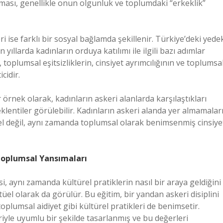
laması, genellikle onun olgunluk ve toplumdaki “erkeklik”
i ise farklı bir sosyal bağlamda şekillenir. Türkiye’deki yede
ıllarda kadınların orduya katılımı ile ilgili bazı adımlar
, toplumsal eşitsizliklerin, cinsiyet ayrımcılığının ve toplumsa
cidir.
ir örnek olarak, kadınların askeri alanlarda karşılaştıkları
lentiler görülebilir. Kadınların askeri alanda yer almamaları
engel değil, aynı zamanda toplumsal olarak benimsenmiş cinsiye
 Toplumsal Yansımaları
, aynı zamanda kültürel pratiklerin nasıl bir araya geldiğini
tüel olarak da görülür. Bu eğitim, bir yandan askeri disiplini
toplumsal aidiyet gibi kültürel pratikleri de benimsetir.
iyle uyumlu bir şekilde tasarlanmış ve bu değerleri