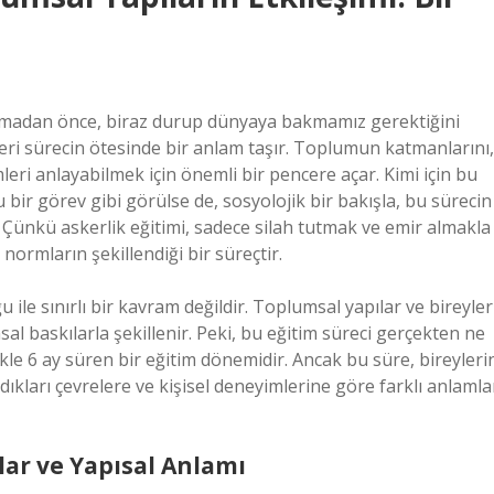
lmadan önce, biraz durup dünyaya bakmamız gerektiğini
eri sürecin ötesinde bir anlam taşır. Toplumun katmanlarını,
mleri anlayabilmek için önemli bir pencere açar. Kimi için bu
lu bir görev gibi görülse de, sosyolojik bir bakışla, bu sürecin
. Çünkü askerlik eğitimi, sadece silah tutmak ve emir almakla
 normların şekillendiği bir süreçtir.
ile sınırlı bir kavram değildir. Toplumsal yapılar ve bireyler
l baskılarla şekillenir. Peki, bu eğitim süreci gerçekten ne
kle 6 ay süren bir eğitim dönemidir. Ancak bu süre, bireyleri
adıkları çevrelere ve kişisel deneyimlerine göre farklı anlamla
ar ve Yapısal Anlamı