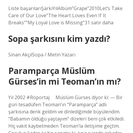
Liste başarılarıŞarkıYılAlbüm”Grape”2010Let’s Take
Care of Our Love”The Heart Loves Even If It
Breaks””My Loyal Love is Missing”31 satır daha
Sopa şarkısını kim yazdı?
Sinan AkçılSopa / Metin Yazarı
Paramparça Müslüm
Gürses’in mi Teoman’ın mı?
Yıl 2002 #Röportaj ⠀ Müslüm Gürses diyor ki: — Bir
gün tesadüfen Teoman’ın “Paramparça” adlı
şarkısına denk geldim ve dinlediğimde büyülendim.
“Babamın öldüğü yaştayım” dizeleri beni çok etkiledi.
Hiç vakit kaybetmeden Teoman’la iletişime geçtim.