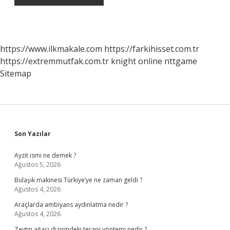
https://www.ilkmakale.com
https://farkihisset.com.tr
https://extremmutfak.com.tr
knight online
nttgame
Sitemap
Sidebar
Son Yazılar
Ayzit ismi ne demek ?
Ağustos 5, 2026
Bulaşık makinesi Türkiye’ye ne zaman geldi ?
Ağustos 4, 2026
Araçlarda ambiyans aydınlatma nedir ?
Ağustos 4, 2026
Zeytin ağacı dizisindeki terapi yöntemi nedir ?