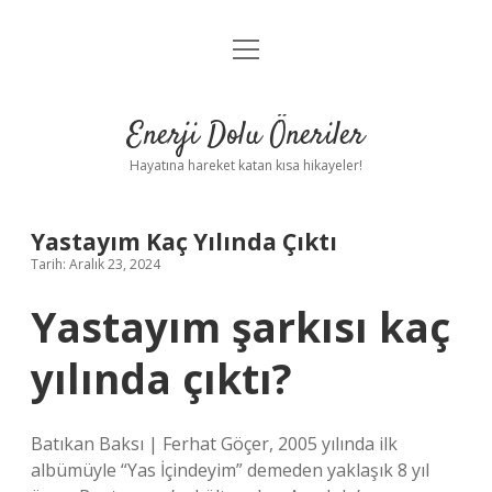
menüyü
Anasayfa
aç
Gizlilik Politikası
Enerji Dolu Öneriler
Yasal Uyarı
Hayatına hareket katan kısa hikayeler!
Hakkımızda
Yastayım Kaç Yılında Çıktı
Tarih: Aralık 23, 2024
Yastayım şarkısı kaç
yılında çıktı?
Batıkan Baksı | Ferhat Göçer, 2005 yılında ilk
albümüyle “Yas İçindeyim” demeden yaklaşık 8 yıl