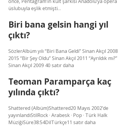
önce, Pentagram’ın kült şarkısı Anadolu’ya opera
üslubuyla eşlik etmişti…
Biri bana gelsin hangi yıl
çıktı?
SözlerAlbüm yılı “Biri Bana Geldi” Sinan Akçıl 2008
2015 “Bir Şey Oldu” Sinan Akçıl 2011 “Ayrıldık mı?”
Sinan Akçıl 2009 40 satır daha
Teoman Paramparça kaç
yılında çıktı?
Shattered (Albüm)Shattered20 Mayıs 2002’de
yayınlandıStilRock · Arabesk · Pop · Türk Halk
MüziğiSüre38:54DilTürkçe11 satır daha