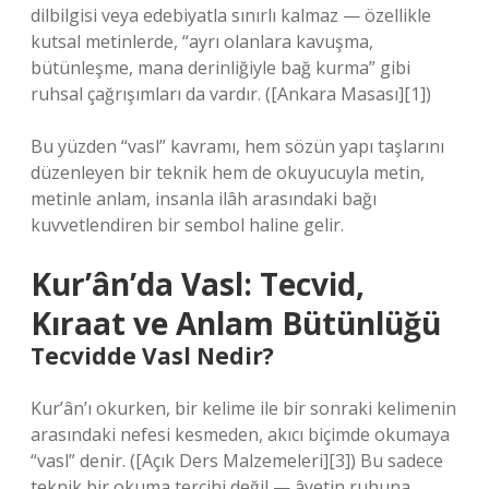
dilbilgisi veya edebiyatla sınırlı kalmaz — özellikle
kutsal metinlerde, “ayrı olanlara kavuşma,
bütünleşme, mana derinliğiyle bağ kurma” gibi
ruhsal çağrışımları da vardır. ([Ankara Masası][1])
Bu yüzden “vasl” kavramı, hem sözün yapı taşlarını
düzenleyen bir teknik hem de okuyucuyla metin,
metinle anlam, insanla ilâh arasındaki bağı
kuvvetlendiren bir sembol haline gelir.
Kur’ân’da Vasl: Tecvid,
Kıraat ve Anlam Bütünlüğü
Tecvidde Vasl Nedir?
Kur’ân’ı okurken, bir kelime ile bir sonraki kelimenin
arasındaki nefesi kesmeden, akıcı biçimde okumaya
“vasl” denir. ([Açık Ders Malzemeleri][3]) Bu sadece
teknik bir okuma tercihi değil — âyetin ruhuna,