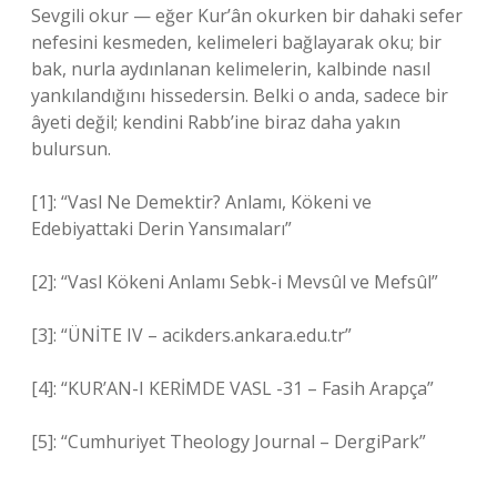
Sevgili okur — eğer Kur’ân okurken bir dahaki sefer
nefesini kesmeden, kelimeleri bağlayarak oku; bir
bak, nurla aydınlanan kelimelerin, kalbinde nasıl
yankılandığını hissedersin. Belki o anda, sadece bir
âyeti değil; kendini Rabb’ine biraz daha yakın
bulursun.
[1]: “Vasl Ne Demektir? Anlamı, Kökeni ve
Edebiyattaki Derin Yansımaları”
[2]: “Vasl Kökeni Anlamı Sebk-i Mevsûl ve Mefsûl”
[3]: “ÜNİTE IV – acikders.ankara.edu.tr”
[4]: “KUR’AN-I KERİMDE VASL -31 – Fasih Arapça”
[5]: “Cumhuriyet Theology Journal – DergiPark”