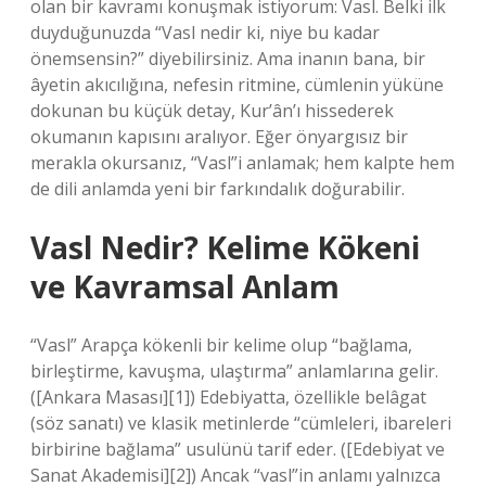
olan bir kavramı konuşmak istiyorum: Vasl. Belki ilk
duyduğunuzda “Vasl nedir ki, niye bu kadar
önemsensin?” diyebilirsiniz. Ama inanın bana, bir
âyetin akıcılığına, nefesin ritmine, cümlenin yüküne
dokunan bu küçük detay, Kur’ân’ı hissederek
okumanın kapısını aralıyor. Eğer önyargısız bir
merakla okursanız, “Vasl”i anlamak; hem kalpte hem
de dili anlamda yeni bir farkındalık doğurabilir.
Vasl Nedir? Kelime Kökeni
ve Kavramsal Anlam
“Vasl” Arapça kökenli bir kelime olup “bağlama,
birleştirme, kavuşma, ulaştırma” anlamlarına gelir.
([Ankara Masası][1]) Edebiyatta, özellikle belâgat
(söz sanatı) ve klasik metinlerde “cümleleri, ibareleri
birbirine bağlama” usulünü tarif eder. ([Edebiyat ve
Sanat Akademisi][2]) Ancak “vasl”in anlamı yalnızca