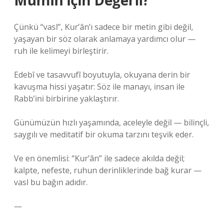
Mümin için Değerli?
Çünkü “vasl”, Kur’ân’ı sadece bir metin gibi değil,
yaşayan bir söz olarak anlamaya yardımcı olur —
ruh ile kelimeyi birleştirir.
Edebî ve tasavvufî boyutuyla, okuyana derin bir
kavuşma hissi yaşatır: Söz ile manayı, insan ile
Rabb’ini birbirine yaklaştırır.
Günümüzün hızlı yaşamında, aceleyle değil — bilinçli,
saygılı ve meditatif bir okuma tarzını teşvik eder.
Ve en önemlisi: “Kur’ân” ile sadece akılda değil;
kalpte, nefeste, ruhun derinliklerinde bağ kurar —
vasl bu bağın adıdır.
—