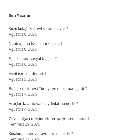
Sidebar
Son Yazılar
Kuzu kulağı kokteyl içinde ne var ?
Ağustos 8, 2026
Neutrogena İsrail markası mı ?
Ağustos 8, 2026
Eşitlik nedir sosyal bilgiler ?
Ağustos 6, 2026
Ayzit ismi ne demek ?
Ağustos 5, 2026
Bulaşık makinesi Türkiye’ye ne zaman geldi ?
Ağustos 4, 2026
Araçlarda ambiyans aydınlatma nedir ?
Ağustos 4, 2026
Zeytin ağacı dizisindeki terapi yöntemi nedir ?
Temmuz 29, 2026
Kınakına nedir ve faydaları nelerdir ?
Temmuz 27, 2026