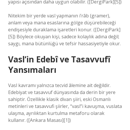
yapısı açısından daha uygun olabilir. ([DergiPark][5])
Nitekim bir yerde vasl yapmanın i’râb (gramer),
anlam veya mana esaslarına gölge düşürebileceği
endişesiyle duraklama işaretleri konur. ([DergiPark]
[5]) Böylece okuyan kişi, sadece kolaylık adına değil;
saygı, mana bütünlüğü ve tefsir hassasiyetiyle okur.
Vasl’in Edebî ve Tasavvufî
Yansımaları
Vasl kavramı yalnızca tecvid âlemine ait değildir.
Edebiyat ve tasavvuf dünyasında da derin bir yere
sahiptir. Özellikle klasik divan şiiri, eski Osmanlı
metinleri ve tasavvufi şiirler, “vasl”i kavuşma, vuslata
ulaşma, ayrılıktan kurtulma metaforu olarak
kullanır. ([Ankara Masası][1])