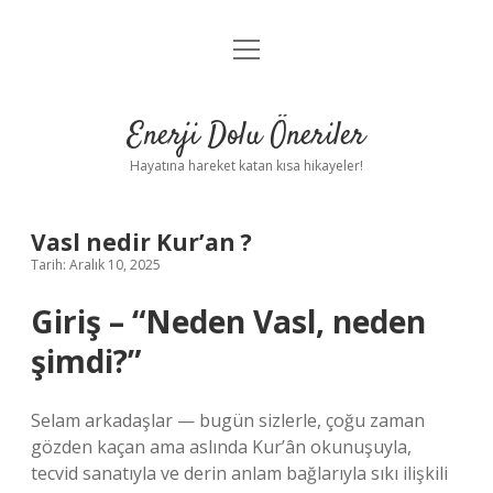
menüyü
Anasayfa
aç
Gizlilik Politikası
Enerji Dolu Öneriler
Yasal Uyarı
Hayatına hareket katan kısa hikayeler!
Hakkımızda
Vasl nedir Kur’an ?
Tarih: Aralık 10, 2025
Giriş – “Neden Vasl, neden
şimdi?”
Selam arkadaşlar — bugün sizlerle, çoğu zaman
gözden kaçan ama aslında Kur’ân okunuşuyla,
tecvid sanatıyla ve derin anlam bağlarıyla sıkı ilişkili