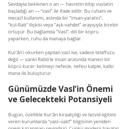
Sevdayla beklenen o an — hasretin bitip vuslatın
başladığı an — “vasl” ile ifade edilir. Bu ruhani ve
mecazî kullanımı, aslında bir “insan‑yaratıcı”,
“kul‑Rab” ilişkisi veya “aşk‑vahdet” arayışıyla birebir
örtüşür. Bu bağlamda “Vasl”, dili bir köprü
yaparken, ruhu da manaya bağlar.
Kur’ân’ı okurken yapılan vasl ise, sadece telaffuzu
değil — sanki Rabb’le insan arasında manevi bir
köprü kurar: kelimeyi nefesle, nefesi kalple, kalbi
mana ile buluşturur.
Günümüzde Vasl’in Önemi
ve Gelecekteki Potansiyeli
Bugün, özellikle Kur’ân kıraatçılığı ve tecvid eğitimi
veren kurumlarda “vasl–vakf” bilgisinin yeniden
önem kazanması sevindirici. Çünkü modern hayatın