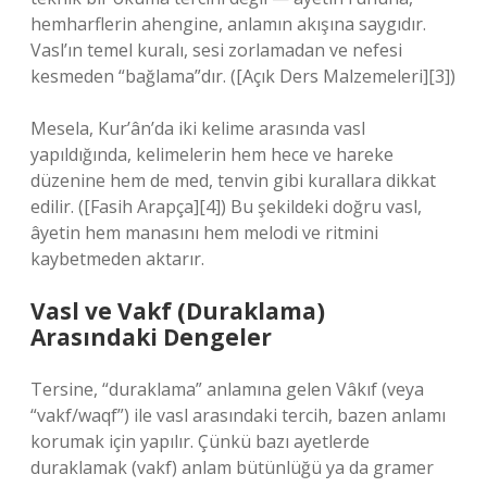
hemharflerin ahengine, anlamın akışına saygıdır.
Vasl’ın temel kuralı, sesi zorlamadan ve nefesi
kesmeden “bağlama”dır. ([Açık Ders Malzemeleri][3])
Mesela, Kur’ân’da iki kelime arasında vasl
yapıldığında, kelimelerin hem hece ve hareke
düzenine hem de med, tenvin gibi kurallara dikkat
edilir. ([Fasih Arapça][4]) Bu şekildeki doğru vasl,
âyetin hem manasını hem melodi ve ritmini
kaybetmeden aktarır.
Vasl ve Vakf (Duraklama)
Arasındaki Dengeler
Tersine, “duraklama” anlamına gelen Vâkıf (veya
“vakf/waqf”) ile vasl arasındaki tercih, bazen anlamı
korumak için yapılır. Çünkü bazı ayetlerde
duraklamak (vakf) anlam bütünlüğü ya da gramer