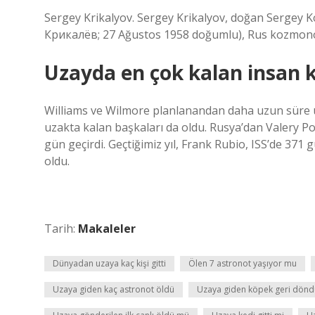
Sergey Krikalyov. Sergey Krikalyov, doğan Sergey 
Крикалёв; 27 Ağustos 1958 doğumlu), Rus kozmono
Uzayda en çok kalan insan k
Williams ve Wilmore planlanandan daha uzun süre 
uzakta kalan başkaları da oldu. Rusya’dan Valery P
gün geçirdi. Geçtiğimiz yıl, Frank Rubio, ISS’de 37
oldu.
Tarih:
Makaleler
Dünyadan uzaya kaç kişi gitti
Ölen 7 astronot yaşıyor mu
Uzaya giden kaç astronot öldü
Uzaya giden köpek geri dön