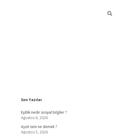
Sidebar
Son Yazılar
piabella günc
Eşitlik nedir sosyal bilgiler ?
Ağustos 6, 2026
Ayzit ismi ne demek ?
Ağustos 5, 2026