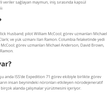
i veriler sağlayan maymun, iniş sırasında kapsül
ü.
?
Rick Husband; pilot William McCool; görev uzmanları Michael
lark; ve yük uzmanı Ilan Ramon. Columbia felaketinde yedi
m McCool; görev uzmanları Michael Anderson, David Brown,
n Ramon.
var?
u anda ISS’de Expedition 71 görev ekibiyle birlikte görev
ların insan beynindeki nöronları etkileyen nörodejeneratif
 birçok alanda çalışmalar yürütmesini içeriyor.