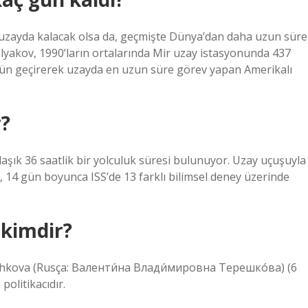
uzayda kalacak olsa da, geçmişte Dünya’dan daha uzun süre
olyakov, 1990’ların ortalarında Mir uzay istasyonunda 437
1 gün geçirerek uzayda en uzun süre görev yapan Amerikalı
r?
laşık 36 saatlik bir yolculuk süresi bulunuyor. Uzay uçuşuyla
 14 gün boyunca ISS’de 13 farklı bilimsel deney üzerinde
 kimdir?
shkova (Rusça: Валенти́на Влади́мировна Терешко́ва) (6
olitikacıdır.