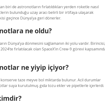
biri de astronotların fırlatıldıkları yerden roketle nasıl
erin bulunduğu uzay aracı belirli bir irtifaya ulaşarak
kisi geçince Dünya’ya geri dönerler.
otlara ne oldu?
ın Dünya’ya dönmesini sağlamanın iki yolu vardır. Birincisi
l 2024’te fırlatılacak olan SpaceX’in Crew-9 görevi kapsamınd
tlar ne yiyip içiyor?
 konserve taze meyve bol miktarda bulunur. Acil durumlar
notlar suya kurutulmuş gıda tozu ekler ve pipetlerle içerlerdi.
kimdir?