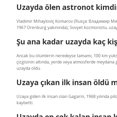
Uzayda ölen astronot kimdi
Vladimir Mihayloviç Komarov (Rusça: Владимир М
1967 Orenburg yakınında), Sovyet kozmonotu, uzay 
Şu ana kadar uzayda kaç kiş
Ancak bu ölümlerin neredeyse tamamı, 100 km yükse
çizgisinin altında, yerde veya atmosferde meydana g
uzayda öldü.
Uzaya çıkan ilk insan öldü 
Uzaya giden ilk insan olan Gagarin, 1968 yılında pi
kaybetti.
Uzayda en çok kalan insan k