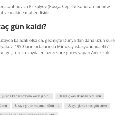
Konstantinovich Krikalyov (Rusça: Серге́й Константинович
t ve makine mühendisidir.
aç gün kaldı?
uzayda kalacak olsa da, geçmişte Dünya’dan daha uzun süre
olyakov, 1990’ların ortalarında Mir uzay istasyonunda 437
1 gün geçirerek uzayda en uzun süre görev yapan Amerikalı
Şu ana kadar uzayda kaç kişi öldü
Uzaya çıkan ilk insan öldü mü
dü mü
Uzaya giden maymun öldü mü
Uzaya gitmek kaç gün sürer