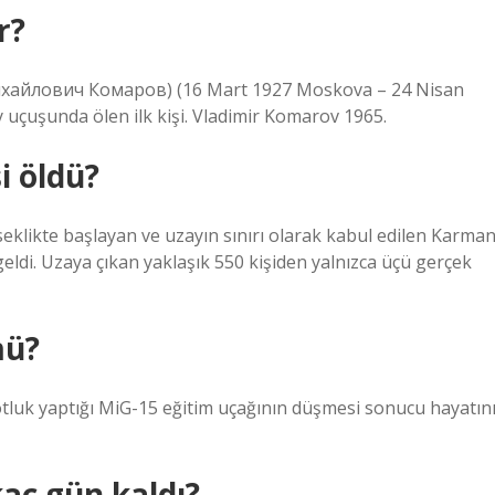
r?
ихайлович Комаров) (16 Mart 1927 Moskova – 24 Nisan
uçuşunda ölen ilk kişi. Vladimir Komarov 1965.
i öldü?
klikte başlayan ve uzayın sınırı olarak kabul edilen Karma
eldi. Uzaya çıkan yaklaşık 550 kişiden yalnızca üçü gerçek
mü?
lotluk yaptığı MiG-15 eğitim uçağının düşmesi sonucu hayatın
aç gün kaldı?