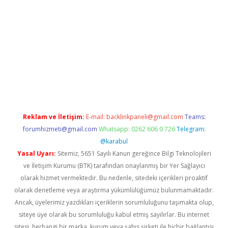
cel giriş
Reklam ve İletişim:
E-mail:
backlinkpaneli@gmail.com
Teams:
forumhizmeti@gmail.com
Whatsapp: 0262 606 0 726
Telegram:
@karabul
Yasal Uyarı:
Sitemiz, 5651 Sayılı Kanun gereğince Bilgi Teknolojileri
ve İletişim Kurumu (BTK) tarafından onaylanmış bir Yer Sağlayıcı
olarak hizmet vermektedir. Bu nedenle, sitedeki içerikleri proaktif
olarak denetleme veya araştırma yükümlülüğümüz bulunmamaktadır.
Ancak, üyelerimiz yazdıkları içeriklerin sorumluluğunu taşımakta olup,
siteye üye olarak bu sorumluluğu kabul etmiş sayılırlar. Bu internet
sitesi, herhangi bir marka, kurum veya şahıs şirketi ile hiçbir bağlantısı