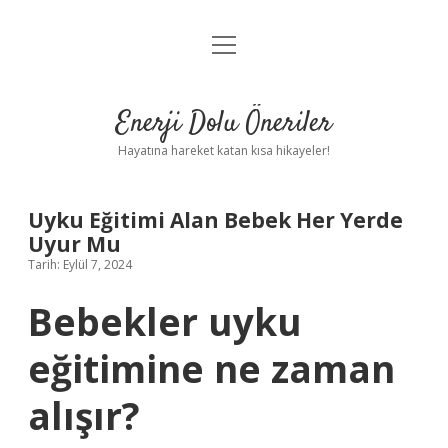
menüyü
Anasayfa
aç
Gizlilik Politikası
Enerji Dolu Öneriler
Yasal Uyarı
Hayatına hareket katan kısa hikayeler!
Hakkımızda
Uyku Eğitimi Alan Bebek Her Yerde
Uyur Mu
Tarih: Eylül 7, 2024
Bebekler uyku
eğitimine ne zaman
alışır?