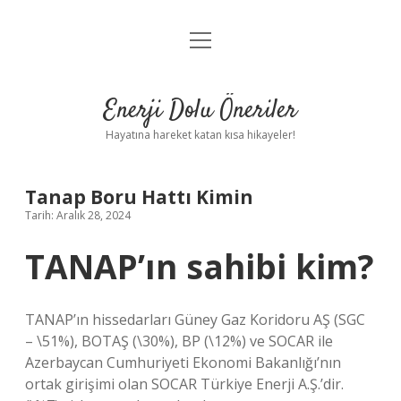
menüyü
Anasayfa
aç
Gizlilik Politikası
Enerji Dolu Öneriler
Yasal Uyarı
Hayatına hareket katan kısa hikayeler!
Hakkımızda
Tanap Boru Hattı Kimin
Tarih: Aralık 28, 2024
TANAP’ın sahibi kim?
TANAP’ın hissedarları Güney Gaz Koridoru AŞ (SGC
– \51%), BOTAŞ (\30%), BP (\12%) ve SOCAR ile
Azerbaycan Cumhuriyeti Ekonomi Bakanlığı’nın
ortak girişimi olan SOCAR Türkiye Enerji A.Ş.’dir.