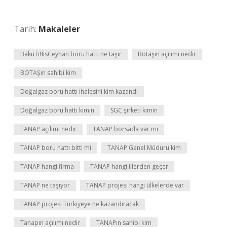
Tarih:
Makaleler
BaküTiflisCeyhan boru hattı ne taşır
Botaşın açılımı nedir
BOTAŞın sahibi kim
Doğalgaz boru hattı ihalesini kim kazandı
Doğalgaz boru hattı kimin
SGC şirketi kimin
TANAP açılımı nedir
TANAP borsada var mı
TANAP boru hattı bitti mi
TANAP Genel Müdürü kim
TANAP hangi firma
TANAP hangi illerden geçer
TANAP ne taşıyor
TANAP projesi hangi ülkelerde var
TANAP projesi Türkiyeye ne kazandıracak
Tanapın açılımı nedir
TANAPın sahibi kim