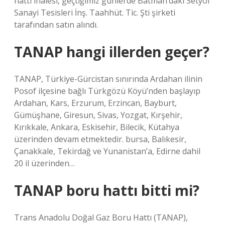
hattı ihalesi, geçtiğimiz günlerde Batman’daki Setyol
Sanayi Tesisleri İnş. Taahhüt. Tic. Şti şirketi
tarafından satın alındı.
TANAP hangi illerden geçer?
TANAP, Türkiye-Gürcistan sınırında Ardahan ilinin
Posof ilçesine bağlı Türkgözü Köyü’nden başlayıp
Ardahan, Kars, Erzurum, Erzincan, Bayburt,
Gümüşhane, Giresun, Sivas, Yozgat, Kırşehir,
Kırıkkale, Ankara, Eskisehir, Bilecik, Kütahya
üzerinden devam etmektedir. bursa, Balıkesir,
Çanakkale, Tekirdağ ve Yunanistan’a, Edirne dahil
20 il üzerinden…
TANAP boru hattı bitti mi?
Trans Anadolu Doğal Gaz Boru Hattı (TANAP),