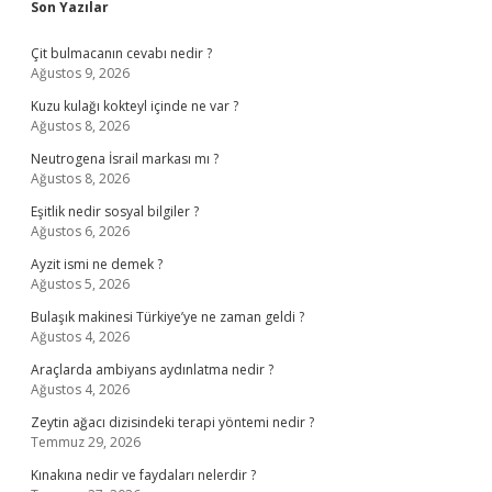
Sidebar
Son Yazılar
Çit bulmacanın cevabı nedir ?
Ağustos 9, 2026
Kuzu kulağı kokteyl içinde ne var ?
Ağustos 8, 2026
Neutrogena İsrail markası mı ?
Ağustos 8, 2026
Eşitlik nedir sosyal bilgiler ?
Ağustos 6, 2026
Ayzit ismi ne demek ?
Ağustos 5, 2026
Bulaşık makinesi Türkiye’ye ne zaman geldi ?
Ağustos 4, 2026
Araçlarda ambiyans aydınlatma nedir ?
Ağustos 4, 2026
Zeytin ağacı dizisindeki terapi yöntemi nedir ?
Temmuz 29, 2026
Kınakına nedir ve faydaları nelerdir ?