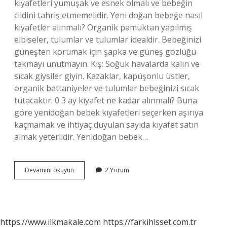
kıyafetleri yumuşak ve esnek olmalı ve bebeğin
cildini tahriş etmemelidir. Yeni doğan bebeğe nasıl
kıyafetler alınmalı? Organik pamuktan yapılmış
elbiseler, tulumlar ve tulumlar idealdir. Bebeğinizi
güneşten korumak için şapka ve güneş gözlüğü
takmayı unutmayın. Kış: Soğuk havalarda kalın ve
sıcak giysiler giyin. Kazaklar, kapüşonlu üstler,
organik battaniyeler ve tulumlar bebeğinizi sıcak
tutacaktır. 0 3 ay kıyafet ne kadar alınmalı? Buna
göre yenidoğan bebek kıyafetleri seçerken aşırıya
kaçmamak ve ihtiyaç duyulan sayıda kıyafet satın
almak yeterlidir. Yenidoğan bebek…
Bebek
Devamını okuyun
2 Yorum
Giyimi
Nasıl
Olmalı
https://www.ilkmakale.com
https://farkihisset.com.tr