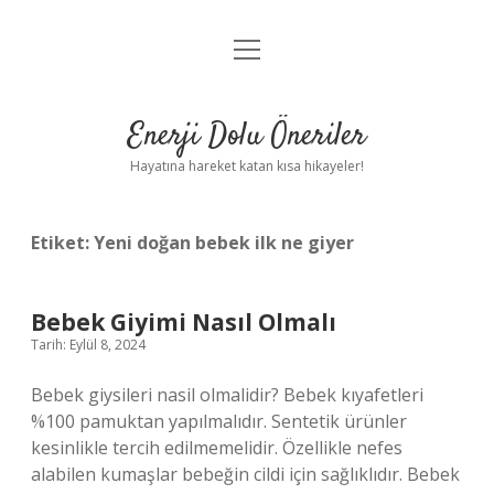
menüyü
Anasayfa
aç
Gizlilik Politikası
Enerji Dolu Öneriler
Yasal Uyarı
Hayatına hareket katan kısa hikayeler!
Hakkımızda
Etiket:
Yeni doğan bebek ilk ne giyer
Bebek Giyimi Nasıl Olmalı
Tarih: Eylül 8, 2024
Bebek giysileri nasil olmalidir? Bebek kıyafetleri
%100 pamuktan yapılmalıdır. Sentetik ürünler
kesinlikle tercih edilmemelidir. Özellikle nefes
alabilen kumaşlar bebeğin cildi için sağlıklıdır. Bebek