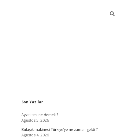
Sidebar
Son Yazılar
piabella güncel giriş
Ayzit ismi ne demek ?
Ağustos 5, 2026
Bulaşık makinesi Türkiye’ye ne zaman geldi ?
Ağustos 4, 2026