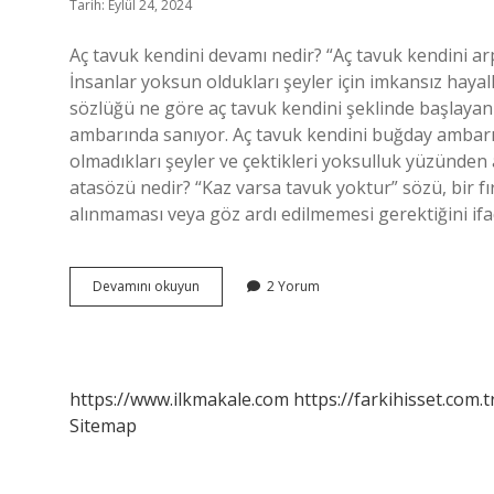
Tarih: Eylül 24, 2024
Aç tavuk kendini devamı nedir? “Aç tavuk kendini a
İnsanlar yoksun oldukları şeyler için imkansız hayal
sözlüğü ne göre aç tavuk kendini şeklinde başlayan
ambarında sanıyor. Aç tavuk kendini buğday ambarı
olmadıkları şeyler ve çektikleri yoksulluk yüzünden
atasözü nedir? “Kaz varsa tavuk yoktur” sözü, bir fı
alınmaması veya göz ardı edilmemesi gerektiğini ifa
Aç
Devamını okuyun
2 Yorum
Tavuk
Kendini
Atasözünün
Devamı
Nedir
https://www.ilkmakale.com
https://farkihisset.com.t
Sitemap