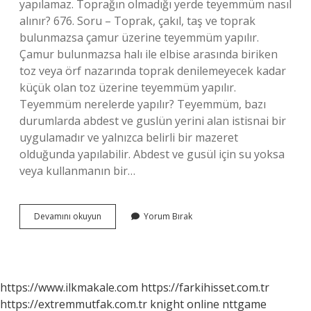
yapılamaz. Toprağın olmadığı yerde teyemmüm nasıl
alınır? 676. Soru – Toprak, çakıl, taş ve toprak
bulunmazsa çamur üzerine teyemmüm yapılır.
Çamur bulunmazsa halı ile elbise arasında biriken
toz veya örf nazarında toprak denilemeyecek kadar
küçük olan toz üzerine teyemmüm yapılır.
Teyemmüm nerelerde yapılır? Teyemmüm, bazı
durumlarda abdest ve guslün yerini alan istisnai bir
uygulamadır ve yalnızca belirli bir mazeret
olduğunda yapılabilir. Abdest ve gusül için su yoksa
veya kullanmanın bir…
Beton
Devamını okuyun
Yorum Bırak
Duvarda
Teyemmüm
Olur
Mu
https://www.ilkmakale.com
https://farkihisset.com.tr
https://extremmutfak.com.tr
knight online
nttgame