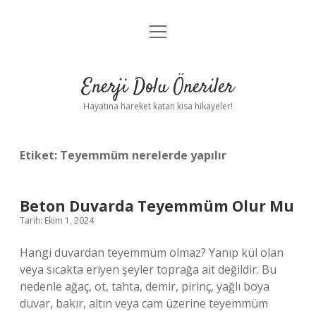
menüyü
Anasayfa
aç
Gizlilik Politikası
Enerji Dolu Öneriler
Yasal Uyarı
Hayatına hareket katan kısa hikayeler!
Hakkımızda
Etiket:
Teyemmüm nerelerde yapılır
Beton Duvarda Teyemmüm Olur Mu
Tarih: Ekim 1, 2024
Hangi duvardan teyemmüm olmaz? Yanıp kül olan
veya sıcakta eriyen şeyler toprağa ait değildir. Bu
nedenle ağaç, ot, tahta, demir, pirinç, yağlı boya
duvar, bakır, altın veya cam üzerine teyemmüm