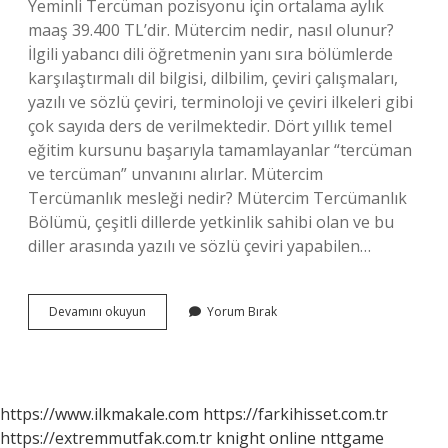
Yeminli Tercüman pozisyonu için ortalama aylık
maaş 39.400 TL’dir. Mütercim nedir, nasıl olunur?
İlgili yabancı dili öğretmenin yanı sıra bölümlerde
karşılaştırmalı dil bilgisi, dilbilim, çeviri çalışmaları,
yazılı ve sözlü çeviri, terminoloji ve çeviri ilkeleri gibi
çok sayıda ders de verilmektedir. Dört yıllık temel
eğitim kursunu başarıyla tamamlayanlar “tercüman
ve tercüman” unvanını alırlar. Mütercim
Tercümanlık mesleği nedir? Mütercim Tercümanlık
Bölümü, çeşitli dillerde yetkinlik sahibi olan ve bu
diller arasında yazılı ve sözlü çeviri yapabilen…
Mütercimlik
Devamını okuyun
Yorum Bırak
Ne
Demek
https://www.ilkmakale.com
https://farkihisset.com.tr
https://extremmutfak.com.tr
knight online
nttgame