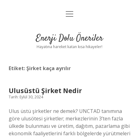
menüyü
Anasayfa
aç
Gizlilik Politikası
Enerji Dolu Öneriler
Yasal Uyarı
Hayatına hareket katan kısa hikayeler!
Hakkımızda
Etiket:
Şirket kaça ayrılır
Ulusüstü Şirket Nedir
Tarih: Eylül 30, 2024
Ulus üstü şirketler ne demek? UNCTAD tanımına
göre ulusötesi şirketler; merkezlerinin 3’ten fazla
ülkede bulunması ve üretim, dağıtım, pazarlama gibi
ekonomik faaliyetlerini farklı bölgelerde yürütmeleri