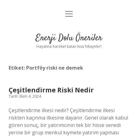
menüyü
Anasayfa
aç
Gizlilik Politikası
Enerji Dolu Öneriler
Yasal Uyarı
Hayatına hareket katan kısa hikayeler!
Hakkımızda
Etiket:
Portföy riski ne demek
Çeşitlendirme Riski Nedir
Tarih: Ekim 4, 2024
Çeşitlendirme ilkesi nedir? Çeşitlendirme ilkesi
riskten kaçınma ilkesine dayanır. Genel olarak kabul
gören sonuç, bir yatırımcının tek bir hisse senedi
yerine bir grup menkul kıymete yatırım yapması