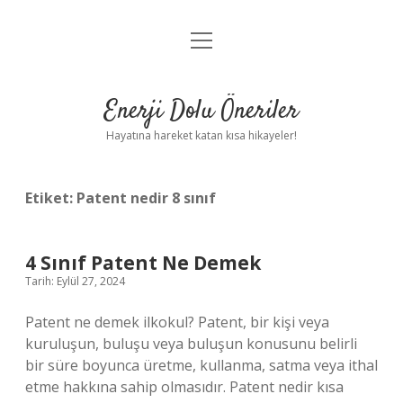
menüyü
Anasayfa
aç
Gizlilik Politikası
Enerji Dolu Öneriler
Yasal Uyarı
Hayatına hareket katan kısa hikayeler!
Hakkımızda
Etiket:
Patent nedir 8 sınıf
4 Sınıf Patent Ne Demek
Tarih: Eylül 27, 2024
Patent ne demek ilkokul? Patent, bir kişi veya
kuruluşun, buluşu veya buluşun konusunu belirli
bir süre boyunca üretme, kullanma, satma veya ithal
etme hakkına sahip olmasıdır. Patent nedir kısa