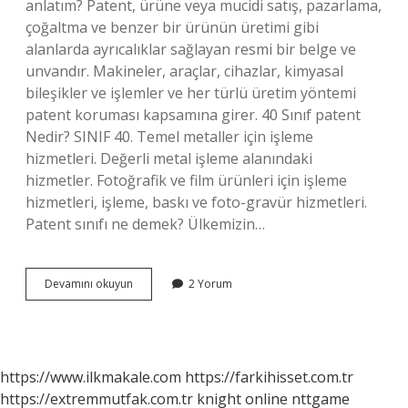
anlatım? Patent, ürüne veya mucidi satış, pazarlama,
çoğaltma ve benzer bir ürünün üretimi gibi
alanlarda ayrıcalıklar sağlayan resmi bir belge ve
unvandır. Makineler, araçlar, cihazlar, kimyasal
bileşikler ve işlemler ve her türlü üretim yöntemi
patent koruması kapsamına girer. 40 Sınıf patent
Nedir? SINIF 40. Temel metaller için işleme
hizmetleri. Değerli metal işleme alanındaki
hizmetler. Fotoğrafik ve film ürünleri için işleme
hizmetleri, işleme, baskı ve foto-gravür hizmetleri.
Patent sınıfı ne demek? Ülkemizin…
4
Devamını okuyun
2 Yorum
Sınıf
Patent
Ne
Demek
https://www.ilkmakale.com
https://farkihisset.com.tr
https://extremmutfak.com.tr
knight online
nttgame