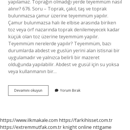
yapılamaz. Toprağın olmadığı yerde teyemmüm nasıl
alınır? 676. Soru – Toprak, çakıl, taş ve toprak
bulunmazsa çamur üzerine teyemmüm yapılır.
Çamur bulunmazsa halı ile elbise arasında biriken
toz veya örf nazarında toprak denilemeyecek kadar
küçük olan toz üzerine teyemmüm yapılır.
Teyemmüm nerelerde yapılır? Teyemmüm, bazı
durumlarda abdest ve guslün yerini alan istisnai bir
uygulamadır ve yalnızca belirli bir mazeret
olduğunda yapılabilir. Abdest ve gusül için su yoksa
veya kullanmanın bir…
Beton
Devamını okuyun
Yorum Bırak
Duvarda
Teyemmüm
Olur
Mu
https://www.ilkmakale.com
https://farkihisset.com.tr
https://extremmutfak.com.tr
knight online
nttgame