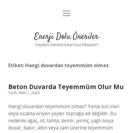
menüyü
Anasayfa
aç
Gizlilik Politikası
Enerji Dolu Öneriler
Yasal Uyarı
Hayatına hareket katan kısa hikayeler!
Hakkımızda
Etiket:
Hangi duvardan teyemmüm olmaz
Beton Duvarda Teyemmüm Olur Mu
Tarih: Ekim 1, 2024
Hangi duvardan teyemmüm olmaz? Yanıp kül olan
veya sıcakta eriyen şeyler toprağa ait değildir. Bu
nedenle ağaç, ot, tahta, demir, pirinç, yağlı boya
duvar, bakır, altın veya cam üzerine teyemmüm