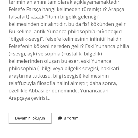
terimin anlamını tam olarak açıklayamamaktadır.
Felsefe Farsça hangi kelimeden türemiştir? Arapça
falsafa(t) فلسفة “Rumi bilgelik geleneği”
kelimesinden bir alıntıdır, bu da flsf kökünden gelir.
Bu kelime, antik Yunanca philosophía φιλοσοφία
“bilgelik-sevgi”, felsefe kelimesinin infinitif halidir.
Felsefenin kökeni nereden gelir? Eski Yunanca philia
(=sevgi, aşk) ve sophia (=ustalık, bilgelik)
kelimelerinden oluşan bu eser, eski Yunanca
philosophia (=bilgi veya bilgelik sevgisi, hakikati
araştırma tutkusu, bilgi sevgisi) kelimesinin
telaffuzuyla filosofia halini almıştır; daha sonra,
özellikle Abbasiler döneminde, Yunancadan
Arapçaya çevirisi…
Felsefe
Devamını okuyun
8 Yorum
Hangi
Kelimeden
Türemiştir