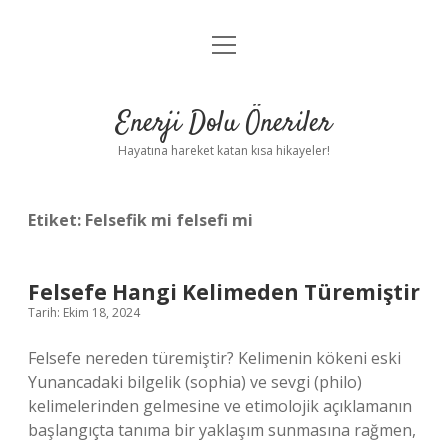
menüyü
Anasayfa
aç
Gizlilik Politikası
Enerji Dolu Öneriler
Yasal Uyarı
Hayatına hareket katan kısa hikayeler!
Hakkımızda
Etiket:
Felsefik mi felsefi mi
Felsefe Hangi Kelimeden Türemiştir
Tarih: Ekim 18, 2024
Felsefe nereden türemiştir? Kelimenin kökeni eski
Yunancadaki bilgelik (sophia) ve sevgi (philo)
kelimelerinden gelmesine ve etimolojik açıklamanın
başlangıçta tanıma bir yaklaşım sunmasına rağmen,