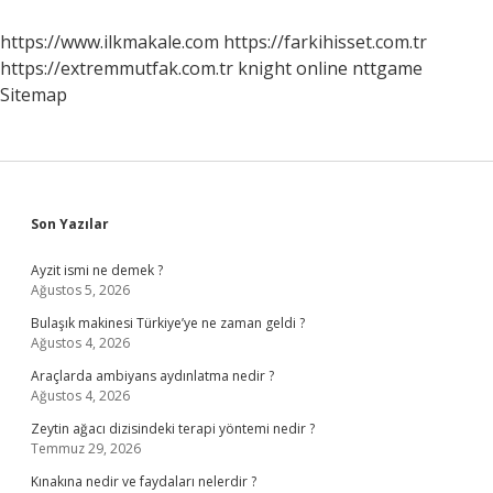
https://www.ilkmakale.com
https://farkihisset.com.tr
https://extremmutfak.com.tr
knight online
nttgame
Sitemap
Sidebar
Son Yazılar
Ayzit ismi ne demek ?
Ağustos 5, 2026
Bulaşık makinesi Türkiye’ye ne zaman geldi ?
Ağustos 4, 2026
Araçlarda ambiyans aydınlatma nedir ?
Ağustos 4, 2026
Zeytin ağacı dizisindeki terapi yöntemi nedir ?
Temmuz 29, 2026
Kınakına nedir ve faydaları nelerdir ?