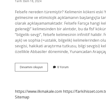
Tarih: Ekim 18, 2024
Felsefe nereden türemiştir? Kelimenin kökeni eski Y
gelmesine ve etimolojik açıklamanın başlangıçta t
olarak açıklayamamaktadır. Felsefe Farsça hangi kelimeden türem
geleneği” kelimesinden bir alıntıdır, bu da flsf kö
“bilgelik-sevgi”, felsefe kelimesinin infinitif halidir
aşk) ve sophia (=ustalık, bilgelik) kelimelerinden ol
sevgisi, hakikati araştırma tutkusu, bilgi sevgisi) kel
özellikle Abbasiler döneminde, Yunancadan Arapçay
Felsefe
Devamını okuyun
8 Yorum
Hangi
Kelimeden
Türemiştir
https://www.ilkmakale.com
https://farkihisset.com.t
Sitemap