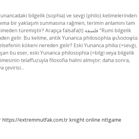
unancadaki bilgelik (sophia) ve sevgi (philo) kelimelerinden
anıma bir yaklaşım sunmasına rağmen, terimin anlamını tam
iştir? Arapça falsafa(t) فلسفة “Rumi bilgelik
künden gelir. Bu kelime, antik Yunanca philosophía φιλοσοφία
. Felsefenin kökeni nereden gelir? Eski Yunanca philia (=sevgi,
uşan bu eser, eski Yunanca philosophia (=bilgi veya bilgelik
imesinin telaffuzuyla filosofia halini almıştır; daha sonra,
a çevirisi…
r
https://extremmutfak.com.tr
knight online
nttgame