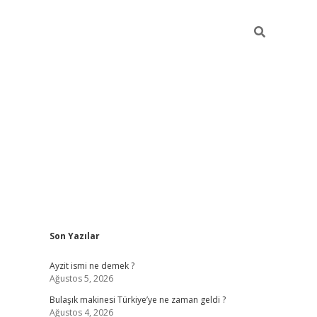
Sidebar
Son Yazılar
piabella güncel giriş
Ayzit ismi ne demek ?
Ağustos 5, 2026
Bulaşık makinesi Türkiye’ye ne zaman geldi ?
Ağustos 4, 2026