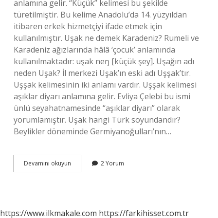
anlamına gelir. “Küçük” kelimesi bu şekilde
türetilmiştir. Bu kelime Anadolu’da 14. yüzyıldan
itibaren erkek hizmetçiyi ifade etmek için
kullanılmıştır. Uşak ne demek Karadeniz? Rumeli ve
Karadeniz ağızlarında hâlâ ‘çocuk’ anlamında
kullanılmaktadır: uşak neŋ [küçük şey]. Uşağın adı
neden Uşak? İl merkezi Uşak’ın eski adı Uşşak’tır.
Uşşak kelimesinin iki anlamı vardır. Uşşak kelimesi
aşıklar diyarı anlamına gelir. Evliya Çelebi bu ismi
ünlü seyahatnamesinde “aşıklar diyarı” olarak
yorumlamıştır. Uşak hangi Türk soyundandır?
Beylikler döneminde Germiyanoğulları’nın…
Uşak
Devamını okuyun
2 Yorum
Bahçası
Ne
Demek
https://www.ilkmakale.com
https://farkihisset.com.tr