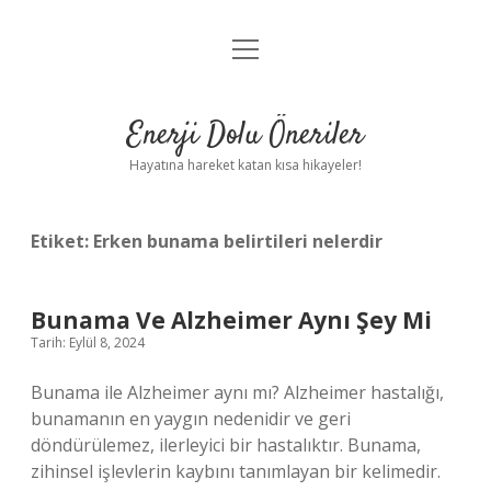
menüyü
Anasayfa
aç
Gizlilik Politikası
Enerji Dolu Öneriler
Yasal Uyarı
Hayatına hareket katan kısa hikayeler!
Hakkımızda
Etiket:
Erken bunama belirtileri nelerdir
Bunama Ve Alzheimer Aynı Şey Mi
Tarih: Eylül 8, 2024
Bunama ile Alzheimer aynı mı? Alzheimer hastalığı,
bunamanın en yaygın nedenidir ve geri
döndürülemez, ilerleyici bir hastalıktır. Bunama,
zihinsel işlevlerin kaybını tanımlayan bir kelimedir.