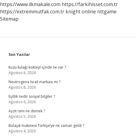
Mi
https://www.ilkmakale.com
https://farkihisset.com.tr
https://extremmutfak.com.tr
knight online
nttgame
Sitemap
Sidebar
Son Yazılar
Kuzu kulağı kokteyl içinde ne var ?
Ağustos 8, 2026
Neutrogena İsrail markası mı ?
Ağustos 8, 2026
Eşitlik nedir sosyal bilgiler ?
Ağustos 6, 2026
Ayzit ismi ne demek ?
Ağustos 5, 2026
Bulaşık makinesi Türkiye’ye ne zaman geldi ?
Ağustos 4, 2026