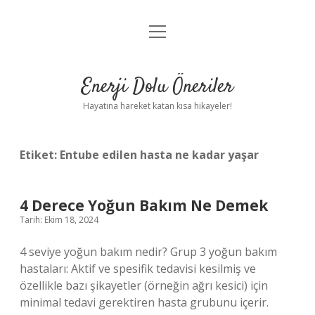
menüyü
Anasayfa
aç
Gizlilik Politikası
Enerji Dolu Öneriler
Yasal Uyarı
Hayatına hareket katan kısa hikayeler!
Hakkımızda
Etiket:
Entube edilen hasta ne kadar yaşar
4 Derece Yoğun Bakım Ne Demek
Tarih: Ekim 18, 2024
4 seviye yoğun bakım nedir? Grup 3 yoğun bakım
hastaları: Aktif ve spesifik tedavisi kesilmiş ve
özellikle bazı şikayetler (örneğin ağrı kesici) için
minimal tedavi gerektiren hasta grubunu içerir.