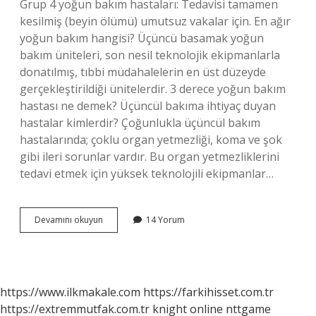
Grup 4 yoğun bakım hastaları: Tedavisi tamamen
kesilmiş (beyin ölümü) umutsuz vakalar için. En ağır
yoğun bakım hangisi? Üçüncü basamak yoğun
bakım üniteleri, son nesil teknolojik ekipmanlarla
donatılmış, tıbbi müdahalelerin en üst düzeyde
gerçekleştirildiği ünitelerdir. 3 derece yoğun bakım
hastası ne demek? Üçüncül bakıma ihtiyaç duyan
hastalar kimlerdir? Çoğunlukla üçüncül bakım
hastalarında; çoklu organ yetmezliği, koma ve şok
gibi ileri sorunlar vardır. Bu organ yetmezliklerini
tedavi etmek için yüksek teknolojili ekipmanlar…
4
Devamını okuyun
14 Yorum
Derece
Yoğun
Bakım
Ne
Demek
https://www.ilkmakale.com
https://farkihisset.com.tr
https://extremmutfak.com.tr
knight online
nttgame