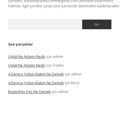
içerikleri,
backlinkpanelicomtr@gmail.com
adresine bildirmeniz
halinde, ilgili içerikler yasal süre içerisinde sitemizden kaldırılacaktır.
Arama
Son yorumlar
Uyluk Ne Anlamı Nedir
için
admin
Uyluk Ne Anlamı Nedir
için
Özden
4 Derece Yoğun Bakım Ne Demek
için
admin
4 Derece Yoğun Bakım Ne Demek
için
Bora
Bastırılmış Ego Ne Demek
için
admin