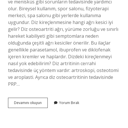
ve menisküs gibi sorunların tedavisinde yardımcı
olur. Bireysel kullanım, spor salonu, fizyoterapi
merkezi, spa salonu gibi yerlerde kullanıma
uygundur. Diz kireçlenmesine hangi ağrı kesici iyi
gelir? Diz osteoartriti ağrı, yürüme zorluğu ve sınırlı
hareket kabiliyeti gibi semptomlara neden
olduğunda çeşitli ağrı kesiciler önerilir. Bu ilaçlar
genellikle parasetamol, ibuprofen ve diklofenak
içeren kremler ve haplardır. Dizdeki kireçlenmeyi
nasıl yok edebilirim? Diz artritinin cerrahi
tedavisinde üç yöntem vardır: artroskopi, osteotomi
ve aroplasti. Ayrıca diz osteoartritinin tedavisinde
PRP…
Dizdeki
Devamını okuyun
Yorum Bırak
Kireçlenmeye
Hangi
Krem
Iyi