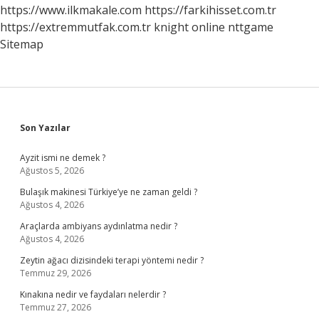
Gelir
https://www.ilkmakale.com
https://farkihisset.com.tr
https://extremmutfak.com.tr
knight online
nttgame
Sitemap
Sidebar
Son Yazılar
Ayzit ismi ne demek ?
Ağustos 5, 2026
Bulaşık makinesi Türkiye’ye ne zaman geldi ?
Ağustos 4, 2026
Araçlarda ambiyans aydınlatma nedir ?
Ağustos 4, 2026
Zeytin ağacı dizisindeki terapi yöntemi nedir ?
Temmuz 29, 2026
Kınakına nedir ve faydaları nelerdir ?
Temmuz 27, 2026